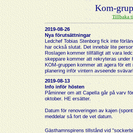
Kom-grupp
Tillbaka 
2019-08-26
Nya förutsättningar
Ledchef Tobias Stenborg fick inte förlä
har också slutat. Det innebär lite person
Roslagen kommer tillfälligt att vara le
skeppare kommer att rekryteras under 
KOM-gruppen kommer att agera för ett mö
planering inför vintern avseende svävarl
2019-08-13
Info inför hösten
Påminner om att Capella går på varv för 
oktober. HE ersätter.
Datum för renoveringen av kajen (spontn
meddelar så fort de vet datum.
Gästhamnspirens tillstånd vid "sockerbi