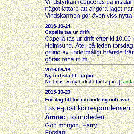
Vindstyrkan reduceras på insidan p
något lättare att angöra läget när 
Vindskärmen gör även viss nytta o
2016-10-24
Capella tas ur drift
Capella tas ur drift efter kl 10.00
Holmsund. Åter på leden torsdag 
grund av undermåligt bränsle frå
göras rena m.m.
2016-06-18
Ny turlista till färjan
Nu finns en ny turlista för färjan. [
Ladda
2015-10-20
Förslag till turlisteändring och svar
Läs e-post korrespondensen
Ämne:
Holmöleden
God morgon, Harry!
Förslag.