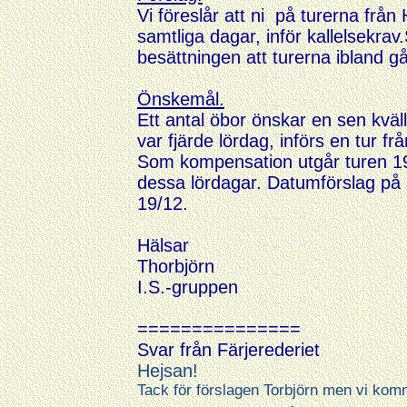
Vi föreslår att ni på turerna frå
samtliga dagar, inför kallelsekrav.
besättningen att turerna ibland 
Önskemål.
Ett antal öbor önskar en sen kväl
var fjärde lördag, införs en tur 
Som kompensation utgår turen 19
dessa lördagar. Datumförslag på 
19/12.
Hälsar
Thorbjörn
I.S.-gruppen
===============
Svar från Färjerederiet
Hejsan
!
Tack för förslagen Torbjörn men vi komm