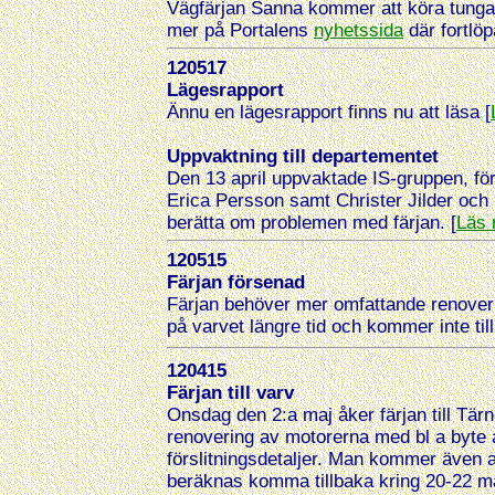
Vägfärjan Sanna kommer att köra tunga
mer på Portalens
nyhetssida
där fortlö
120517
Lägesrapport
Ännu en lägesrapport finns nu att läsa [
Uppvaktning till departementet
Den 13 april uppvaktade IS-gruppen, fö
Erica Persson samt Christer Jilder och 
berätta om problemen med färjan. [
Läs 
120515
Färjan försenad
Färjan behöver mer omfattande renoveri
på varvet längre tid och kommer inte till
120415
Färjan till varv
Onsdag den 2:a maj åker färjan till Tär
renovering av motorerna med bl a byte 
förslitningsdetaljer. Man kommer även 
beräknas komma tillbaka kring 20-22 ma