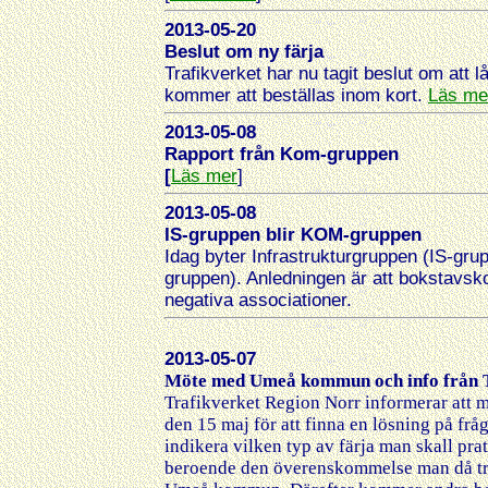
2013-05-20
Beslut om ny färja
Trafikverket har nu tagit beslut om att l
kommer att beställas inom kort.
Läs me
2013-05-08
Rapport från Kom-gruppen
[
Läs mer
]
2013-05-08
IS-gruppen blir KOM-gruppen
Idag byter Infrastrukturgruppen (IS-g
gruppen). Anledningen är att bokstavsk
negativa associationer.
2013-05-07
Möte med Umeå kommun och info från T
Trafikverket Region Norr informerar att m
den 15 maj för att finna en lösning på frå
indikera vilken typ av färja man skall pra
beroende den överenskommelse man då trä