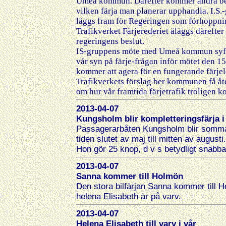
Umeå kommun. Därefter kommer andra berör
vilken färja man planerar upphandla. I.S.
läggs fram för Regeringen som förhoppnin
Trafikverket Färjerederiet åläggs därefte
regeringens beslut.
IS-gruppens möte med Umeå kommun syfta
vår syn på färje-frågan inför mötet den 1
kommer att agera för en fungerande färje
Trafikverkets förslag ber kommunen få åt
om hur vår framtida färjetrafik troligen k
2013-04-07
Kungsholm blir kompletteringsfärja 
Passagerarbåten Kungsholm blir sommar
tiden slutet av maj till mitten av augus
Hon gör 25 knop, d v s betydligt snabb
2013-04-07
Sanna kommer till Holmön
Den stora bilfärjan Sanna kommer till Ho
helena Elisabeth är på varv.
2013-04-07
Helena Elisabeth till varv i vår