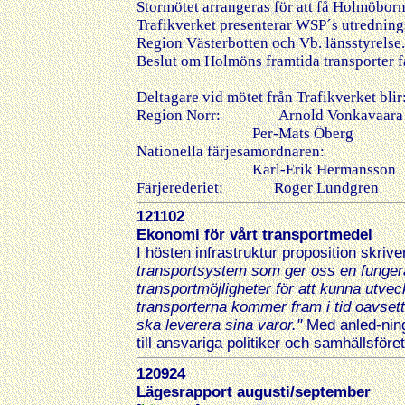
Stormötet arrangeras för att få Holmöbor
Trafikverket presenterar WSP´s utrednin
Region Västerbotten och Vb. länsstyrelse.
Beslut om Holmöns framtida transporter fa
Deltagare vid mötet från Trafikverket blir
Region Norr: Arnold Vonkavaara
Per-Mats Öberg
Nationella färjesamordnaren:
Karl-Erik Hermansson
Färjerederiet: Roger Lundgren
121102
Ekonomi för vårt transportmedel
I hösten infrastruktur proposition skrive
transportsystem som ger oss en fungera
transportmöjligheter för att kunna utvec
transporterna kommer fram i tid oavsett 
ska leverera sina varor."
Med anled-ning
till ansvariga politiker och samhällsföret
120924
Lägesrapport augusti/september