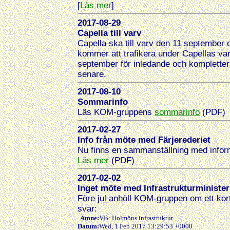
[
Läs mer
]
2017-08-29
Capella till varv
Capella ska till varv den 11 september 
kommer att trafikera under Capellas va
september för inledande och komplett
senare.
2017-08-10
Sommarinfo
Läs KOM-gruppens
sommarinfo
(PDF)
2017-02-27
Info från möte med Färjerederiet
Nu finns en sammanställning med inform
Läs mer
(PDF)
2017-02-02
Inget möte med Infrastrukturministe
Före jul anhöll KOM-gruppen om ett kort
svar:
Ämne:
VB: Holmöns infrastruktur
Datum:
Wed, 1 Feb 2017 13:29:53 +0000