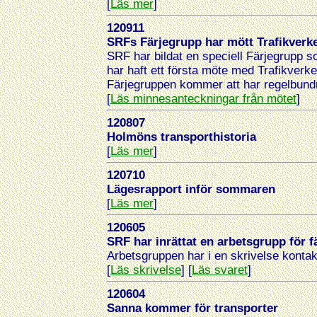
[
Läs mer
]
120911
SRFs Färjegrupp har mött Trafikverk
SRF har bildat en speciell Färjegrupp 
har haft ett första möte med Trafikver
Färjegruppen kommer att har regelbund
[
Läs minnesanteckningar från mötet
]
120807
Holmöns transporthistoria
[
Läs mer
]
120710
Lägesrapport inför sommaren
[
Läs mer
]
120605
SRF har inrättat en arbetsgrupp för fä
Arbetsgruppen har i en skrivelse kontak
[
Läs skrivelse
] [
Läs svaret
]
120604
Sanna kommer för transporter