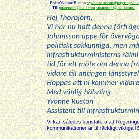
Från:
Yvonne Ruston
<yvonne.ruston@regeringskans
Till:
marenord@mail.com
<marenord@mail.com>
Hej Thorbjörn,
Vi har nu haft denna förfråga
Johansson uppe för överväg
politiskt sakkunniga, men må
infrastrukturministerns räkni
tid för ett möte om denna fr
vidare till antingen länsstyr
Hoppas att ni kommer vidare
Med vänlig hälsning,
Yvonne Ruston
Assistent till infrastrukturm
Vi kan således konstatera att Regering
kommunikationer är tillräckligt viktiga f