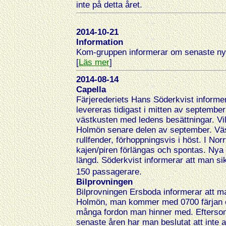
inte på detta året.
2014-10-21
Information
Kom-gruppen informerar om senaste nyt
[
Läs mer
]
2014-08-14
Capella
Färjerederiets Hans Söderkvist informer
levereras tidigast i mitten av september
västkusten med ledens besättningar. Vilke
Holmön senare delen av september. Väst
rullfender, förhoppningsvis i höst. I No
kajen/piren förlängas och spontas. Nya
längd. Söderkvist informerar att man sikt
150 passagerare.
Bilprovningen
Bilprovningen Ersboda informerar att m
Holmön, man kommer med 0700 färjan o
många fordon man hinner med. Eftersom
senaste åren har man beslutat att inte