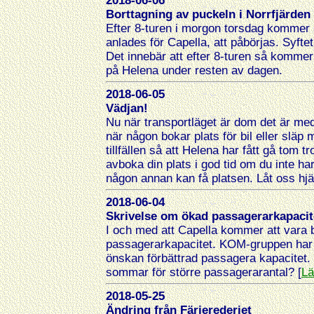
2018-06-06
Borttagning av puckeln i Norrfjärden
Efter 8-turen i morgon torsdag kommer a
anlades för Capella, att påbörjas. Syftet
Det innebär att efter 8-turen så kommer
på Helena under resten av dagen.
2018-06-05
Vädjan!
Nu när transportläget är dom det är med 
när någon bokar plats för bil eller släp 
tillfällen så att Helena har fått gå tom
avboka din plats i god tid om du inte har
någon annan kan få platsen. Låt oss hjäl
2018-06-04
Skrivelse om ökad passagerarkapacit
I och med att Capella kommer att vara bo
passagerarkapacitet. KOM-gruppen har dä
önskan förbättrad passagera kapacitet. K
sommar för större passagerarantal? [
Lä
2018-05-25
Ändring från Färjerederiet