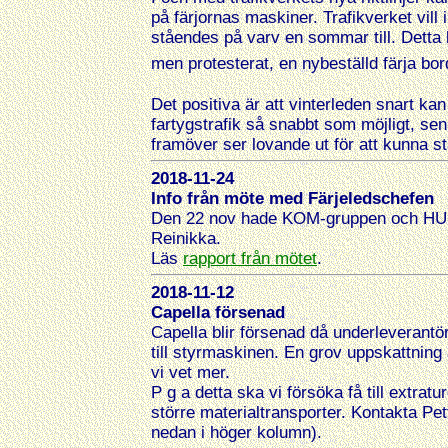
på färjornas maskiner. Trafikverket vill i
ståendes på varv en sommar till. Detta 
men protesterat, en nybeställd färja borde
Det positiva är att vinterleden snart k
fartygstrafik så snabbt som möjligt, s
framöver ser lovande ut för att kunna s
2018-11-24
Info från möte med Färjeledschefen
Den 22 nov hade KOM-gruppen och HUF 
Reinikka.
Läs
rapport från mötet
.
2018-11-12
Capella försenad
Capella blir försenad då underleverantör
till styrmaskinen. En grov uppskattning
vi vet mer.
P g a detta ska vi försöka få till extra
större materialtransporter. Kontakta Pe
nedan i höger kolumn).