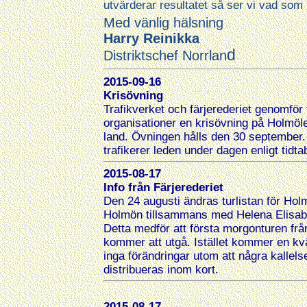
utvärderar resultatet så ser vi vad som 
Med vänlig hälsning
Harry Reinikka
d
Distriktschef Norrlan
2015-09-16
Krisövning
Trafikverket och färjerederiet genomfö
organisationer en krisövning på Holmöl
land. Övningen hålls den 30 september
trafikerer leden under dagen enligt tidt
2015-08-17
Info från Färjerederiet
Den 24 augusti ändras turlistan för Hol
Holmön tillsammans med Helena Elisab
Detta medför att första morgonturen från
kommer att utgå. Istället kommer en kväll
inga förändringar utom att några kallel
distribueras inom kort.
2015-08-17