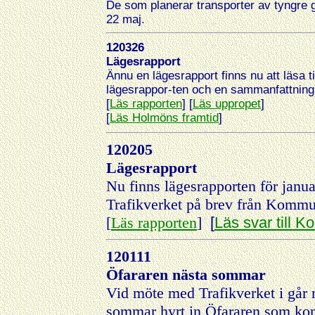
De som planerar transporter av tyngre g
22 maj.
120326
Lägesrapport
Ännu en lägesrapport finns nu att läsa
lägesrappor-ten och en sammanfattning
[
Läs rapporten
] [
Läs uppropet
]
[
Läs Holmöns framtid
]
120205
Lägesrapport
Nu finns lägesrapporten för janua
Trafikverket på brev från Komm
[
Läs rapporten
]
[
Läs svar till
120111
Öfararen nästa sommar
Vid möte med Trafikverket i går
sommar hyrt in Öfararen som kom