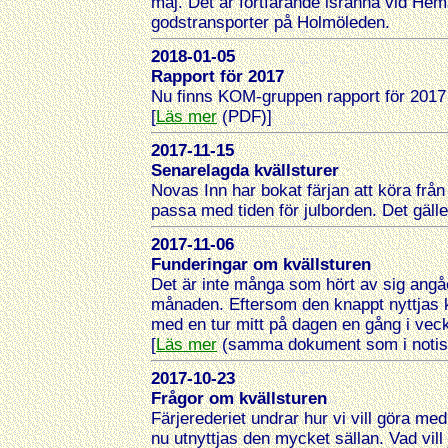
maj. Det är fortfarande isränna vid Hem
godstransporter på Holmöleden.
2018-01-05
Rapport för 2017
Nu finns KOM-gruppen rapport för 2017
[
Läs mer
(PDF)]
2017-11-15
Senarelagda kvällsturer
Novas Inn har bokat färjan att köra från 
passa med tiden för julborden. Det gäll
2017-11-06
Funderingar om kvällsturen
Det är inte många som hört av sig angå
månaden. Eftersom den knappt nyttjas k
med en tur mitt på dagen en gång i vecka
[
Läs mer
(samma dokument som i notis
2017-10-23
Frågor om kvällsturen
Färjerederiet undrar hur vi vill göra me
nu utnyttjas den mycket sällan. Vad vill