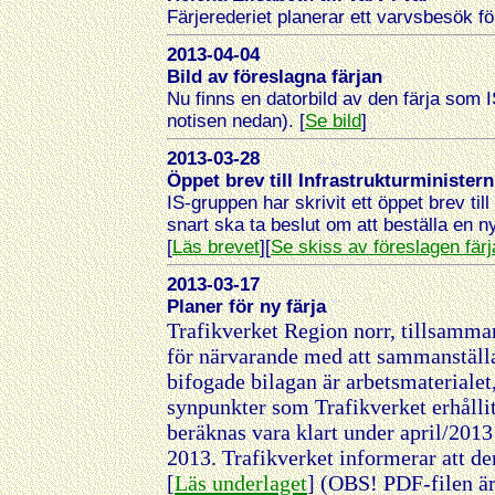
Färjerederiet planerar ett varvsbesök för
2013-04-04
Bild av föreslagna färjan
Nu finns en datorbild av den färja som IS
notisen nedan). [
Se bild
]
2013-03-28
Öppet brev till Infrastrukturministern
IS-gruppen har skrivit ett öppet brev til
snart ska ta beslut om att beställa en ny
[
Läs brevet
][
Se skiss av föreslagen färj
2013-03-17
Planer för ny färja
Trafikverket Region norr, tillsamma
för närvarande med att sammanställa
bifogade bilagan är arbetsmateriale
synpunkter som Trafikverket erhålli
beräknas vara klart under april/2013
2013. Trafikverket informerar att de
[
Läs underlaget
] (OBS! PDF-filen är