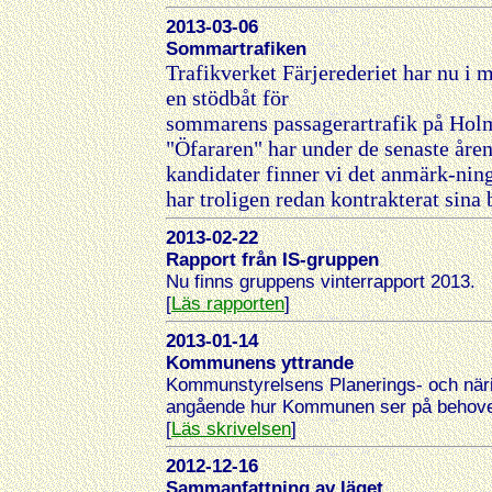
2013-03-06
Sommartrafiken
Trafikverket Färjerederiet har nu i
en stödbåt för
sommarens passagerartrafik på Holm
"Öfararen" har under de senaste åren 
kandidater finner vi det anmärk-nin
har troligen redan kontrakterat sina
2013-02-22
Rapport från IS-gruppen
Nu finns gruppens vinterrapport 2013.
[
Läs rapporten
]
2013-01-14
Kommunens yttrande
Kommunstyrelsens Planerings- och närin
angående hur Kommunen ser på behoven 
[
Läs skrivelsen
]
2012-12-16
Sammanfattning av läget