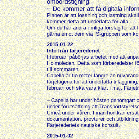
ombordstigning.
·
De
kommer att få digitala infor
Planen är att lossning och lastning skal
kommer detta att underlätta för alla.
Om du har andra rimliga förslag för att 
gärna emot dem via IS-gruppen som komm
2015-01-22
Info från färjerederiet
I februari påbörjas arbetet med att anp
Holmöleden. Detta som förberedelser för
till sommaren.
Capella är tio meter längre än nuvarand
färjelägena för att underlätta tilläggnin
februari och ska vara klart i maj. Färje
– Capella har under hösten genomgått o
under förutsättning att Transportstyrelse
Umeå under våren. Innan hon kan ersät
dokumentation, provturer och utbildnin
Färjerederiets nautiske konsult.
2015-01-02