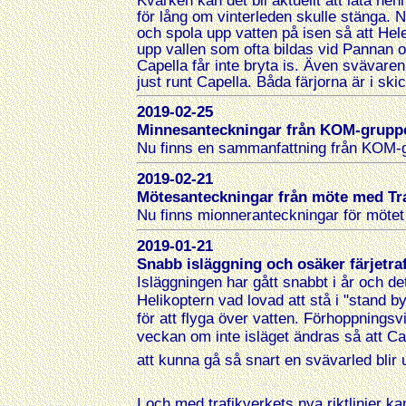
Kvarken kan det bli aktuellt att låta hen
för lång om vinterleden skulle stänga. 
och spola upp vatten på isen så att He
upp vallen som ofta bildas vid Pannan oc
Capella får inte bryta is. Även svävare
just runt Capella. Båda färjorna är i skic
2019-02-25
Minnesanteckningar från KOM-grupp
Nu finns en sammanfattning från KOM-g
2019-02-21
Mötesanteckningar från möte med Tr
Nu finns mionneranteckningar för mötet m
2019-01-21
Snabb isläggning och osäker färjetraf
Isläggningen har gått snabbt i år och d
Helikoptern vad lovad att stå i "stand b
för att flyga över vatten. Förhoppningsv
veckan om inte isläget ändras så att Ca
att kunna gå så snart en svävarled blir 
I och med trafikverkets nya riktli
njer kan