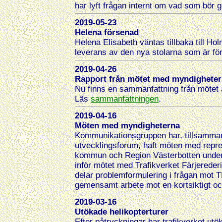
har lyft frågan internt om vad som bör g
2019-05-23
Helena försenad
Helena Elisabeth väntas tillbaka till Ho
leverans av den nya stolarna som är fö
2019-04-26
Rapport från mötet med myndighetern
Nu finns en sammanfattning från mötet a
Läs
sammanfattningen
.
2019-04-16
Möten med myndigheterna
Kommunikationsgruppen har, tillsamma
utvecklingsforum, haft möten med repr
kommun och Region Västerbotten under 
inför mötet med Trafikverket Färjerederi
delar problemformulering i frågan mot TRV
gemensamt arbete mot en kortsiktigt oc
2019-03-16
Utökade helikopterturer
Efter påtryckningar har trafikverket utöka