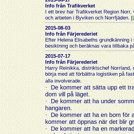
Info från Trafikverket
I ett brev har Trafikverket Region Norr
och arbeten i Byviken och Norrfjäden. [
2015-08-03
Info från Färjerederiet
Efter Helena Elisabeths grundkänning i f
besiktning och beräknas vara tillbaka p
2015-07-17
Info från Färjerederiet
Harry Reinikka, distriktschef Norrland,
börja med att förbättra logistiken på fas
alla involverade.
·
De
kommer att sätta upp ett trafi
dom vill på läget.
·
De
kommer att ha under sommar
hangaren.
·
De
kommer att ha en bom för at
kommer att öppnas när det blir grö
·
De
kommer att ha en markerad 