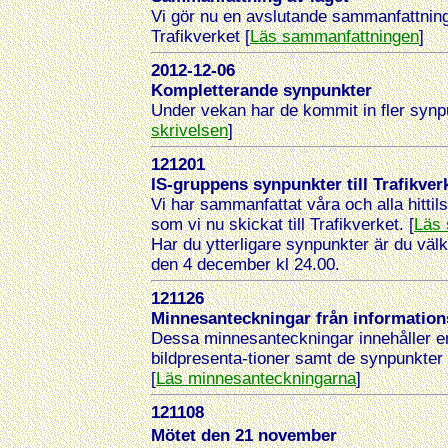
Vi gör nu en avslutande sammanfattning a
Trafikverket [
Läs sammanfattningen
]
2012-12-06
Kompletterande synpunkter
Under vekan har de kommit in fler synp
skrivelsen
]
121201
IS-gruppens synpunkter till Trafikver
Vi har sammanfattat våra och alla hitt
som vi nu skickat till Trafikverket. [
Läs 
Har du ytterligare synpunkter är du väl
den 4 december kl 24.00.
121126
Minnesanteckningar från informatio
Dessa minnesanteckningar innehåller e
bildpresenta-tioner samt de synpunkter
[
Läs minnesanteckningarna
]
121108
Mötet den 21 november