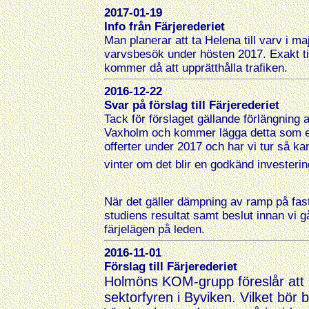
2017-01-19
Info från Färjerederiet
Man planerar att ta Helena till varv i ma
varvsbesök under hösten 2017. Exakt tid 
kommer då att upprätthålla trafiken.
2016-12-22
Svar på förslag till Färjerederiet
Tack för förslaget gällande förlängning
Vaxholm och kommer lägga detta som ett
offerter under 2017 och har vi tur så kan
vinter om det blir en godkänd investerin
När det gäller dämpning av ramp på fast
studiens resultat samt beslut innan vi gå
färjelägen på leden.
2016-11-01
Förslag till Färjerederiet
Holmöns KOM-grupp föreslår att R
sektorfyren i Byviken. Vilket bör bli