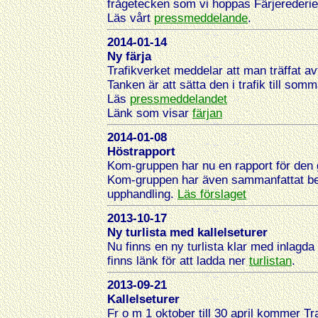
frågetecken som vi hoppas Färjerederiet
Läs vårt
pressm
eddelande
.
2014-01-14
Ny färja
Trafikverket meddelar att man träffat avt
Tanken är att sätta den i trafik till som
Läs
pressmeddelandet
Länk som visar
färjan
2014-01-08
Höstrapport
Kom-gruppen har nu en rapport för den
Kom-gruppen har även sammanfattat behove
upphandling.
Läs förslaget
2013-10-17
Ny turlista med kallelseturer
Nu finns en ny turlista klar med inlagda
finns länk för att ladda ner
turlistan
.
2013-09-21
Kallelseturer
Fr o m 1 oktober till 30 april kommer Tra