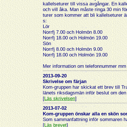
kallelseturer till vissa avgångar. En kal
och vill åka. Man måste ringa 30 min fö
turer som kommer att bli kallelseturer ä
s:
Lör
Norrfj 7.00 och Holmön 8.00
Norrfj 18.00 och Holmön 19.00
Sön
Norrfj 8.00 och Holmön 9.00
Norrfj 18.00 och Holmön 19.00
Mer information om telefonnummer mm
2013-09-20
Skrivelse om färjan
Kom-gruppen har skickat ett brev till Tr
länets riksdagsmän inför beslut om den 
[
Läs skrivelsen
]
2013-07-02
Kom-gruppen önskar alla en skön s
Som sammanfattning inför sommaren har 
[
Läs brevet
]