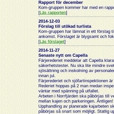
Rapport för december
Kom-gruppen kommer har med en rappor
[
Läs rapporten
]
2014-12-03
Förslag till utökad turlista
Kom-gruppen har lämnat in ett förslag til
ankomst. Förslaget är blygsamt och fok
[
Läs förslaget
]
2014-11-27
Senaste nytt om Capella
Färjerederiet meddelar att Capella klar
säkerhetstester. Nu ska lite mindre sv
sjösättning och inskolning av personal
innan jul.
Färjerederiet och sjöfartinspektionen ä
Rederiet hoppas på 2 man medan inspekt
väntar med spänning på utfallet.
Arbeten i Norrfjärden ska påbörjas till
mellan kajen och parkeringen. Äntligen!
Upphandling av planerade kajarbeten sk
påbörjas så snart som möjligt. Statlig u