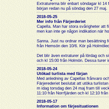
Extraturerna blir enbart söndagar kl 14
början redan nu på söndag den 27 maj.
2018-05-25
Mer info från Färjerderiet
Capella. Man har stora svårigheter att 
men kan inte ge någon indikation när h
Sanna. Just nu ordnar man besättning f
från Hemsön den 10/6. Kör på Holmöled
Det blir även extra
turer på lördag och 
och kl 15:00 från Holmön. Dessa turer in
2018-05-24
Utökad turlista med färjan
Med anledning av Capellas frånvaro oc
Färjerederiet beslutat att utöka turlist
m idag torsdag den 24 maj fram till vec
11:10 från Norrfjärden och kl 12:10 frå
2018-05-17
Information om färjesituationen