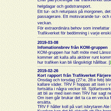
helgdagar och godstransport.
Ett tur- och returpass på morgonen, det ä
passagerare. Ett motsvarande tur- och r
veckan.
För extraordinära behov som innefattar
Trafikverket för bedömning i varje enskil
2019-03-08
Infomationsbrev från KOM-gruppen
KOM-gruppen har haft möte med Länssty
kommer att kalla alla aktörer runt kommun
hur trafiken kan bli långsiktigt hålllbar. [
2019-02-26
Kort rapport från Trafikverket Färjer
Onsdag och torsdag (27:e, 28:e feb) bli
kallare väder. TRV F hoppas att isen i v
fortsätta i några veckor till. Sjöfartsve
att bli av med isen men TRV har sagt nej
Om isen går brukar det ta ca en vecka f
ersätta.
TRV F håller koll på vart isbrytaren Ale b