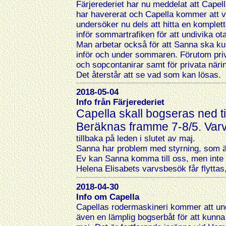
Färjerederiet har nu meddelat att Capel
har havererat och Capella kommer att var
undersöker nu dels att hitta en komplet
inför sommartrafiken för att undivika o
Man arbetar också för att Sanna ska ku
inför och under sommaren. Förutom pri
och sopcontanirar samt för privata när
Det återstår att se vad som kan lösas.
2018-05-04
Info från Färjerederiet
Capella skall bogseras ned t
Beräknas framme 7-8/5. Varv
tillbaka på leden i slutet av maj.
Sanna har problem med styrning, som ä
Ev kan Sanna komma till oss, men inte f
Helena Elisabets varvsbesök får flyttas
2018-04-30
Info om Capella
Capellas rodermaskineri kommer att un
även en lämplig bogserbåt för att kunna 