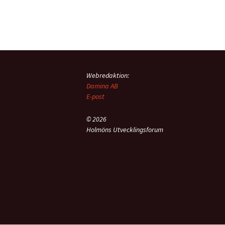
Inläggsnavigering
Webredaktion:
Damina AB
E-post
© 2026
Holmöns Utvecklingsforum