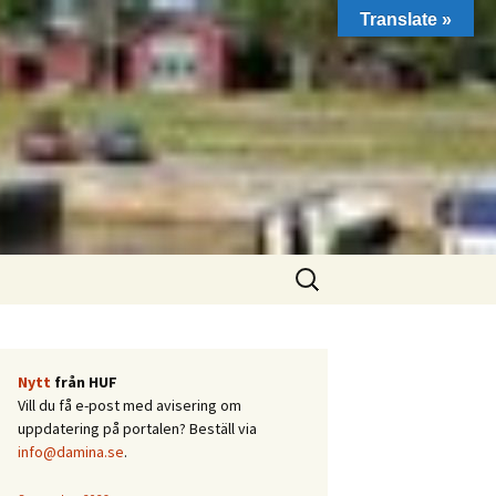
Translate »
Sök
efter:
Nytt
från HUF
Vill du få e-post med avisering om
uppdatering på portalen? Beställ via
info@damina.se
.