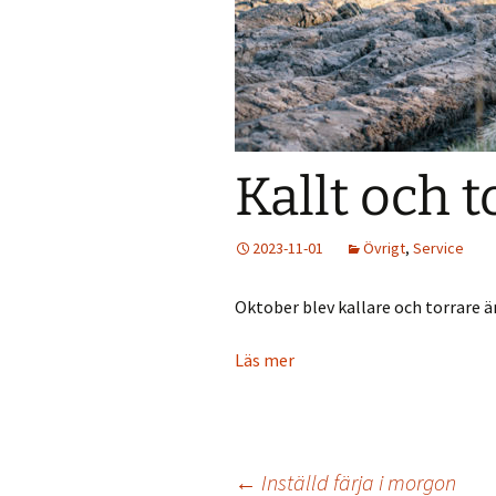
Väder
Holmökartor
Årli
Info från LBR
Holm
Holmöns Bygdeb
Kallt och t
Om förstudien
Holmömodellen
2023-11-01
Övrigt
,
Service
HUF på Faceboo
Oktober blev kallare och torrare 
Gamla Holmöpor
Läs mer
←
Inställd färja i morgon