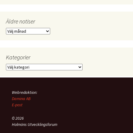
Äldre notiser
Äldre
notiser
Kategorier
Kategorier
Webredaktion:
Damina AB
E-post
© 2026
Holmöns Utvecklingsforum