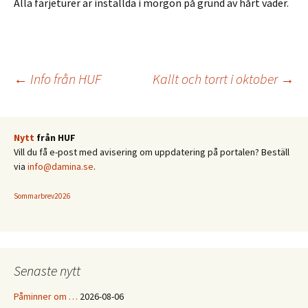
Alla färjeturer är inställda i morgon på grund av hårt väder.
Inläggsnavigering
←
Info från HUF
Kallt och torrt i oktober
→
Nytt
från HUF
Vill du få e-post med avisering om uppdatering på portalen? Beställ
via
info@damina.se
.
Sommarbrev2026
Senaste nytt
Påminner om …
2026-08-06