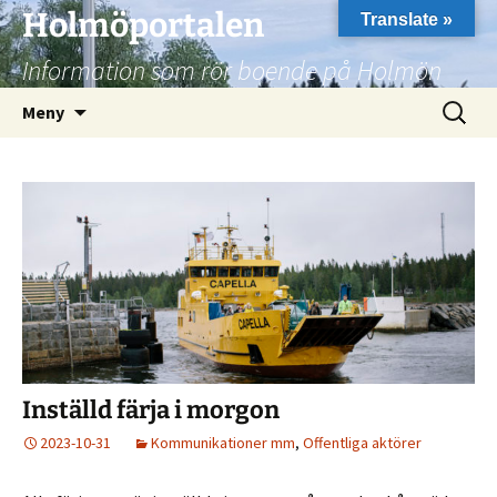
Hoppa
Holmöportalen
Translate »
till
Information som rör boende på Holmön
innehåll
Sök
Meny
efter:
Inställd färja i morgon
2023-10-31
Kommunikationer mm
,
Offentliga aktörer