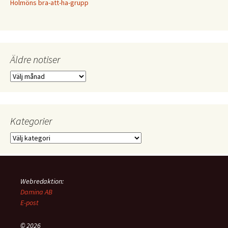
Holmöns bra-att-ha-grupp
Äldre notiser
Äldre
notiser
Kategorier
Kategorier
Webredaktion:
Damina AB
E-post
© 2026