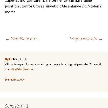
Capellas morgonturer. Därefter ner till sin nuvarande
position utanför Grossgrundet dit Ale anlände vid 7-tiden i
morse
Inläggsnavigering
←
Påminner om …
Färjan inställd
→
Nytt
från HUF
Vill du få e-post med avisering om uppdatering på portalen? Beställ
via
info@damina.se
.
Sommarbrev2026
Senaste nytt