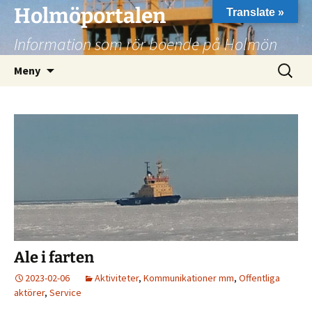
Hoppa
Holmöportalen
Translate »
till
Information som rör boende på Holmön
innehåll
Sök
Meny
efter:
Ale i farten
2023-02-06
Aktiviteter
,
Kommunikationer mm
,
Offentliga
aktörer
,
Service