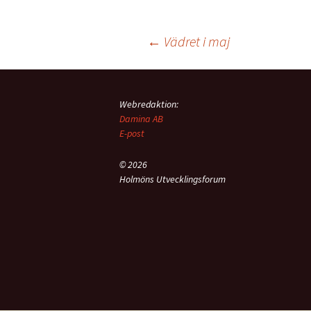
Inläggsnavigering
←
Vädret i maj
Webredaktion:
Damina AB
E-post
© 2026
Holmöns Utvecklingsforum