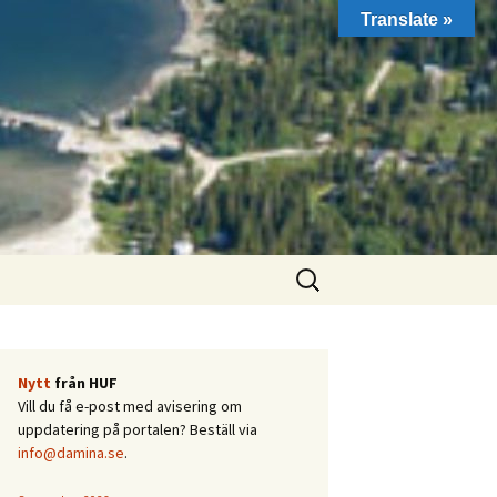
Translate »
Sök
efter:
Nytt
från HUF
Vill du få e-post med avisering om
uppdatering på portalen? Beställ via
info@damina.se
.