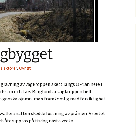
notiser
statistik
Nytt från 2021
Båtmuseets vänner
ga evenemang
Holmöns
Postroddsförening
ötorget
olag AB
Var med och köp
Garageföreningen
Prästgården!
ägbygget
Holmömodellen
Holmön Byamäns
Prästgården
presentation
Samfällighetsförening
ga aktörer
,
Övrigt
k
Holmöns Sjöängar
 grävning av vägkroppen skett längs Ö-4:an nere i
talen
Holmögadds
rlsson och Lars Berglund är vägkroppen helt
Intresseförening
ch ganska ojämn, men framkomlig med försiktighet.
kvällen/natten skedde lossning av pråmen. Arbetet
ch återupptas på tisdag nästa vecka.