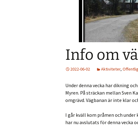
Väder
Holmökartor
Årli
Info från LBR
Holm
Holmöns Bygdeb
Info om v
Om förstudien
Holmömodellen
2022-06-02
Aktiviteter
,
Offentli
HUF på Faceboo
Under denna vecka har dikning och
Gamla Holmöpor
Myren. På sträckan mellan Sven Ka
omgrävd. Vägbanan är inte klar o
I går kväll kom pråmen och under 
har nu avslutats för denna vecka o