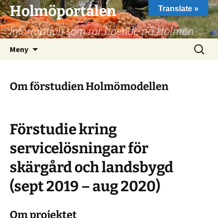
Hoppa
Holmöportalen
Translate »
till
Information som rör boende på Holmön
innehåll
Sök
Meny
efter:
Om förstudien Holmömodellen
Förstudie kring
servicelösningar för
skärgård och landsbygd
(sept 2019 – aug 2020)
Om projektet