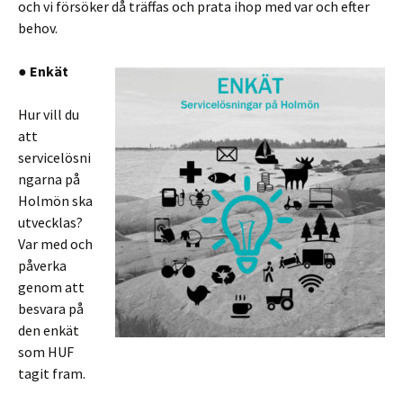
och vi försöker då träffas och prata ihop med var och efter
behov.
● Enkät
Hur vill du
att
servicelösni
ngarna på
Holmön ska
utvecklas?
Var med och
påverka
genom att
besvara på
den enkät
som HUF
tagit fram.