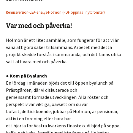
Remissversion-LEA-analys-Holmon (PDF öppnas i nytt fönster)
Var med och påverka!
Holmön är ett litet samhälle, som fungerar för att vi är
vana att göra saker tillsammans. Arbetet med detta
projekt skedde förstås i samma anda, och det fanns olika
sätt att vara med och påverka.
● Kom på Byalunch
En lördag i månaden bjöds det till öppen byalunch på
Prästgården, där vi diskuterade och
gemensamt formade utvecklingen. Alla röster och
perspektiv var viktiga, oavsett om du var
bofast, deltidsboende, jobbar på Holmön, är pensionär,
aktiv i en förening eller bara har
ett hjärta för Västra kvarkens finaste ö. Vi bjöd på soppa,
kaffe, och kaka. Anmälningslista fanns på Holmöns