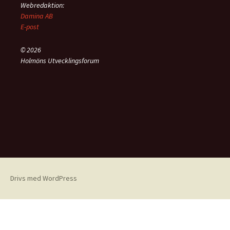
Webredaktion:
Damina AB
E-post
© 2026
Holmöns Utvecklingsforum
Drivs med WordPress