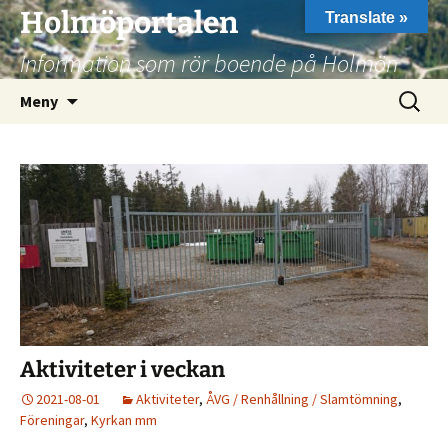
Hoppa
Holmöportalen
Translate »
till
Information som rör boende på Holmön
innehåll
Sök
Meny
efter:
Aktiviteter i veckan
2021-08-01
Aktiviteter
,
ÅVG / Renhållning / Slamtömning
,
Föreningar
,
Kyrkan mm