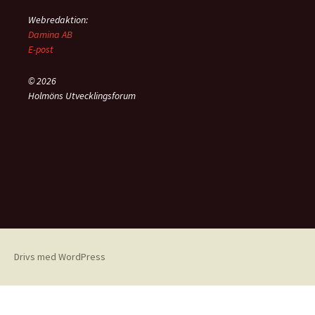
Webredaktion:
Damina AB
E-post
© 2026
Holmöns Utvecklingsforum
Drivs med WordPress