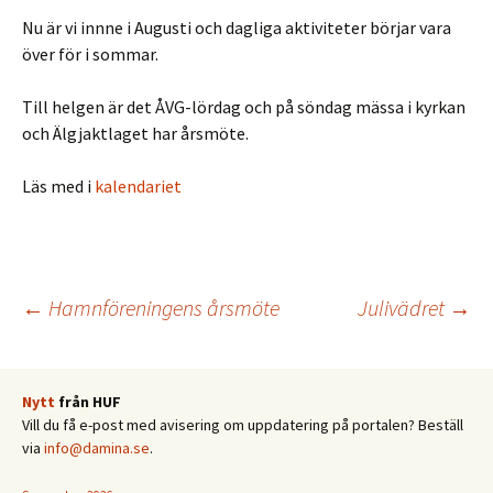
Nu är vi innne i Augusti och dagliga aktiviteter börjar vara
över för i sommar.
Till helgen är det ÅVG-lördag och på söndag mässa i kyrkan
och Älgjaktlaget har årsmöte.
Läs med i
kalendariet
Inläggsnavigering
←
Hamnföreningens årsmöte
Julivädret
→
Nytt
från HUF
Vill du få e-post med avisering om uppdatering på portalen? Beställ
via
info@damina.se
.