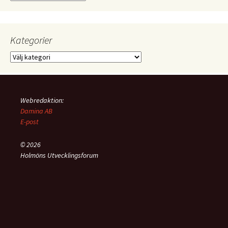
notiser
Kategorier
Kategorier
Webredaktion:
Damina AB
E-post
© 2026
Holmöns Utvecklingsforum