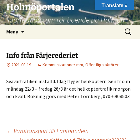
Hoppa
Holmöportalen
Translate »
till
Information som rör boende på Holmön
innehåll
Sök
Meny
efter:
Info från Färjerederiet
2021-03-19
Kommunikationer mm
,
Offentliga aktörer
Svävartrafiken inställd. Idag flyger helikoptern. Sen fr o m
måndag 22/3 – fredag 26/3 är det helikoptertrafik morgon
och kväll. Bokning görs med Peter Tornberg, 070-6908503.
Inläggsnavigering
←
Varutransport till Lanthandeln