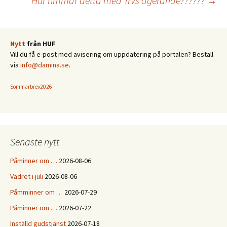
Hur rimmar detta med TrVs agerande??????
→
Nytt
från HUF
Vill du få e-post med avisering om uppdatering på portalen? Beställ
via
info@damina.se
.
Sommarbrev2026
Senaste nytt
Påminner om …
2026-08-06
Vädret i juli
2026-08-06
Påmminner om …
2026-07-29
Påminner om …
2026-07-22
Inställd gudstjänst
2026-07-18