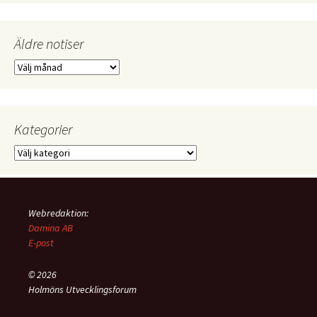
Äldre notiser
Äldre
notiser
Kategorier
Kategorier
Webredaktion:
Damina AB
E-post
© 2026
Holmöns Utvecklingsforum