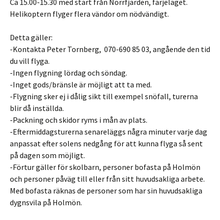
Ca 15.00-15.30 med start från Norrfjärden, färjeläget.
Helikoptern flyger flera vändor om nödvändigt.
Detta gäller:
-Kontakta Peter Tornberg, 070-690 85 03, angående den tid
du vill flyga.
-Ingen flygning lördag och söndag.
-Inget gods/bränsle är möjligt att ta med.
-Flygning sker ej i dålig sikt till exempel snöfall, turerna
blir då inställda.
-Packning och skidor ryms i mån av plats.
-Eftermiddagsturerna senareläggs några minuter varje dag
anpassat efter solens nedgång för att kunna flyga så sent
på dagen som möjligt.
-Förtur gäller för skolbarn, personer bofasta på Holmön
och personer påväg till eller från sitt huvudsakliga arbete.
Med bofasta räknas de personer som har sin huvudsakliga
dygnsvila på Holmön.