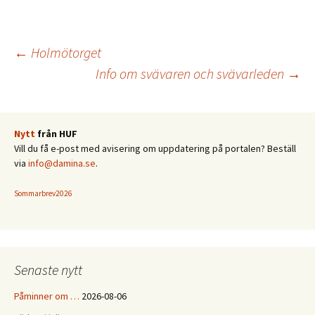
Inläggsnavigering
←
Holmötorget
Info om svävaren och svävarleden
→
Nytt
från HUF
Vill du få e-post med avisering om uppdatering på portalen? Beställ
via
info@damina.se
.
Sommarbrev2026
Senaste nytt
Påminner om …
2026-08-06