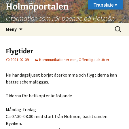
Hoppa
Holmöportalen
Translate »
till
Information som rör boende på Holmön
innehåll
Sök
Meny
efter:
Flygtider
2021-02-09
Kommunikationer mm
,
Offentliga aktörer
Nu har dagsljuset börjat återkomma och flygtiderna kan
bättre schemaläggas.
Tiderna för helikopter är följande
Måndag-fredag
Ca 07.30-08.00 med start från Holmön, badstranden
Byviken.