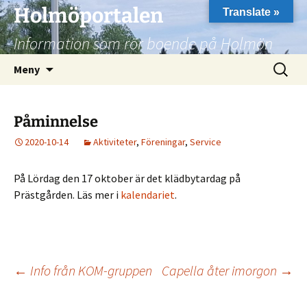
Hoppa
Holmöportalen
Translate »
till
Information som rör boende på Holmön
innehåll
Sök
Meny
efter:
Påminnelse
2020-10-14
Aktiviteter
,
Föreningar
,
Service
På Lördag den 17 oktober är det klädbytardag på
Prästgården. Läs mer i
kalendariet
.
Inläggsnavigering
←
Info från KOM-gruppen
Capella åter imorgon
→