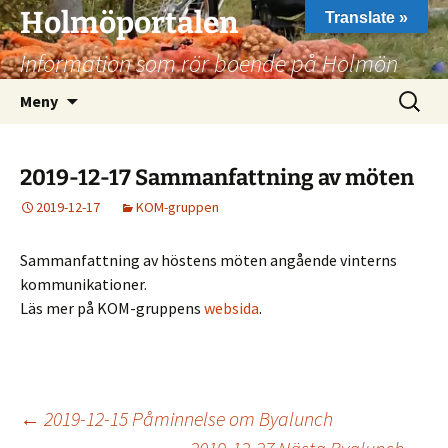
Hoppa
Holmöportalen
Translate »
till
Information som rör boende på Holmön
innehåll
Sök
Meny
efter:
2019-12-17 Sammanfattning av möten
2019-12-17
KOM-gruppen
Sammanfattning av höstens möten angående vinterns
kommunikationer.
Läs mer på KOM-gruppens
websida
.
Inläggsnavigering
←
2019-12-15 Påminnelse om Byalunch