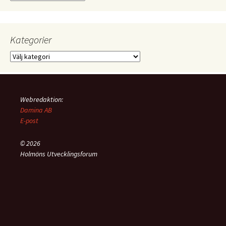
notiser
Kategorier
Kategorier
Webredaktion:
Damina AB
E-post
© 2026
Holmöns Utvecklingsforum