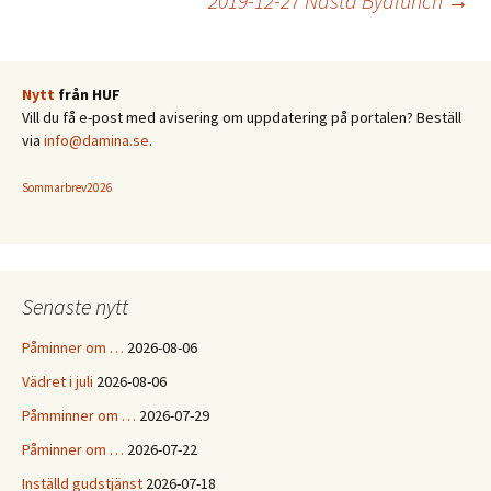
2019-12-27 Nästa Byalunch
→
Nytt
från HUF
Vill du få e-post med avisering om uppdatering på portalen? Beställ
via
info@damina.se
.
Sommarbrev2026
Senaste nytt
Påminner om …
2026-08-06
Vädret i juli
2026-08-06
Påmminner om …
2026-07-29
Påminner om …
2026-07-22
Inställd gudstjänst
2026-07-18