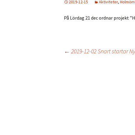
2019-12-15
Aktiviteter
,
Holmöm
Väder
Holmökartor
På Lördag 21 dec ordnar projekt
Årli
Info från LBR
Holm
Holmöns Bygdeb
Inläggsnavigering
←
2019-12-02 Snart startar 
Om förstudien
Holmömodellen
HUF på Faceboo
Gamla Holmöpor