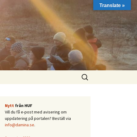
Translate »
Sök
efter:
Nytt
från HUF
Vill du få e-post med avisering om
uppdatering på portalen? Beställ via
info@damina.se
.