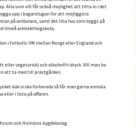
 Alla som vill får också möjlighet att titta in i det
bygga upp i bagarstugan för att möjliggöra
äntan på ambulans, samt det lilla hus som byggs på
d Umeå arkitekthögskola.
alen i fotbolls-VM mellan Norge eller England och
 eller vegetarisk) och alkoholfri dryck. Vill man ha
 att ta med till prästgården.
mycket käk vi ska förbereda så får man gärna anmäla
eller i lista på affären.
gsforum och Holmöns bygdebolag