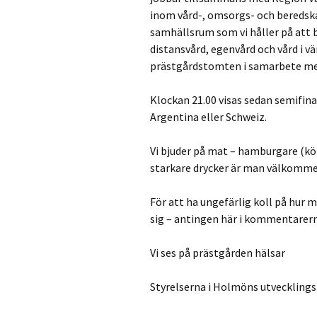
inom vård-, omsorgs- och beredskap.
samhällsrum som vi håller på att 
distansvård, egenvård och vård i v
prästgårdstomten i samarbete me
Klockan 21.00 visas sedan semifin
Argentina eller Schweiz.
Vi bjuder på mat – hamburgare (kött
starkare drycker är man välkommen
För att ha ungefärlig koll på hur 
sig – antingen här i kommentarerna 
Vi ses på prästgården hälsar
Styrelserna i Holmöns utvecklin