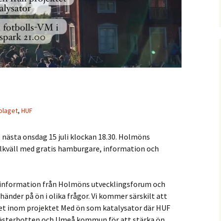
notiser
statistik
Nytt från 2021
Båtmuseets vänner
ga evenemang
Holmöns
Postroddsförening
ötorget
olag AB
Var med och köp
Garageföreningen
Prästgården!
Holmömodellen
Holmön Byamäns
Prästgården
presentation
Samfällighetsförening
olaget
,
HUF
k
Holmöns Sjöängar
 nästa onsdag 15 juli klockan 18.30. Holmöns
talen
Holmögadds
illkväll med gratis hamburgare, information och
Intresseförening
h information från Holmöns utvecklingsforum och
der på ön i olika frågor. Vi kommer särskilt att
t inom projektet Med ön som katalysator där HUF
ästerbotten och Umeå kommun för att stärka ön