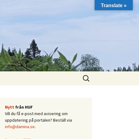
Translate »
Sök
efter:
Nytt
från HUF
Vill du få e-post med avisering om
uppdatering på portalen? Beställ via
info@damina.se
.