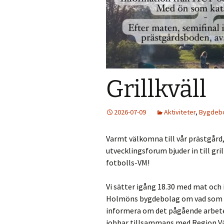
Väder
Holmökartor
Årli
Info från LBR
Holm
Holmöns Bygdeb
Grillkväll
Om förstudien
Holmömodellen
2026-07-09
Aktiviteter
,
Bygdeb
HUF på Faceboo
Varmt välkomna till vår prästgård,
Gamla Holmöpor
utvecklingsforum bjuder in till gr
fotbolls-VM!
Vi sätter igång 18.30 med mat oc
Holmöns bygdebolag om vad som hän
informera om det pågående arbete
jobbar tillsammans med Region V