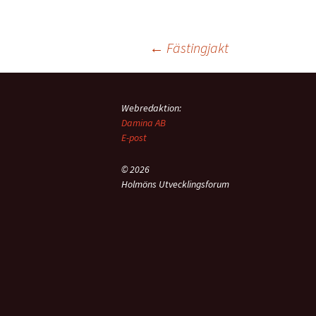
Inläggsnavigering
←
Fästingjakt
Webredaktion:
Damina AB
E-post
© 2026
Holmöns Utvecklingsforum