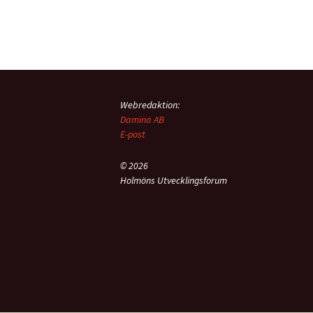
Inläggsnavigering
Webredaktion:
Damina AB
E-post
© 2026
Holmöns Utvecklingsforum