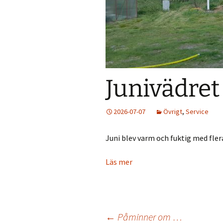
Väder
Holmökartor
Årli
Info från LBR
Holm
Holmöns Bygdeb
Junivädret
Om förstudien
Holmömodellen
2026-07-07
Övrigt
,
Service
HUF på Faceboo
Juni blev varm och fuktig med fler
Gamla Holmöpor
Läs mer
←
Påminner om …