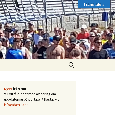
Translate »
Sök
efter:
Nytt
från HUF
Vill du få e-post med avisering om
uppdatering på portalen? Beställ via
info@damina.se
.