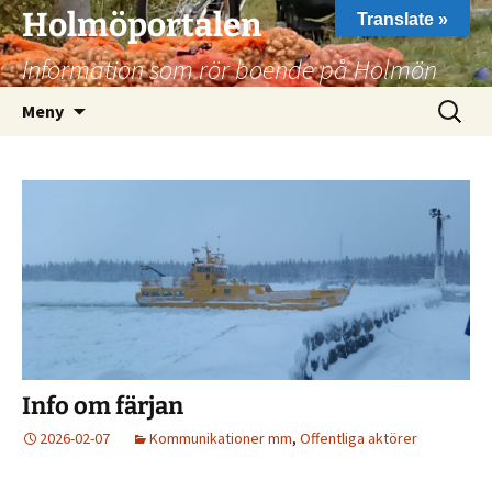
Hoppa
Holmöportalen
Translate »
till
Information som rör boende på Holmön
innehåll
Sök
Meny
efter:
Info om färjan
2026-02-07
Kommunikationer mm
,
Offentliga aktörer