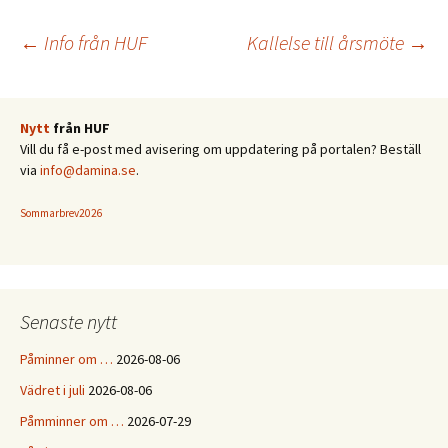
Inläggsnavigering
←
Info från HUF
Kallelse till årsmöte
→
Nytt
från HUF
Vill du få e-post med avisering om uppdatering på portalen? Beställ
via
info@damina.se
.
Sommarbrev2026
Senaste nytt
Påminner om …
2026-08-06
Vädret i juli
2026-08-06
Påmminner om …
2026-07-29