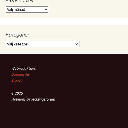
Äldre
notiser
Kategorier
Kategorier
Webredaktion:
Damina AB
E-post
© 2026
Holmöns Utvecklingsforum