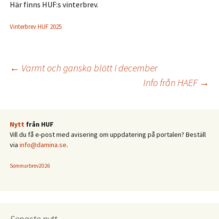
Här finns HUF:s vinterbrev.
Vinterbrev HUF 2025
Inläggsnavigering
←
Varmt och ganska blött i december
Info från HAEF
→
Nytt
från HUF
Vill du få e-post med avisering om uppdatering på portalen? Beställ
via
info@damina.se
.
Sommarbrev2026
Senaste nytt