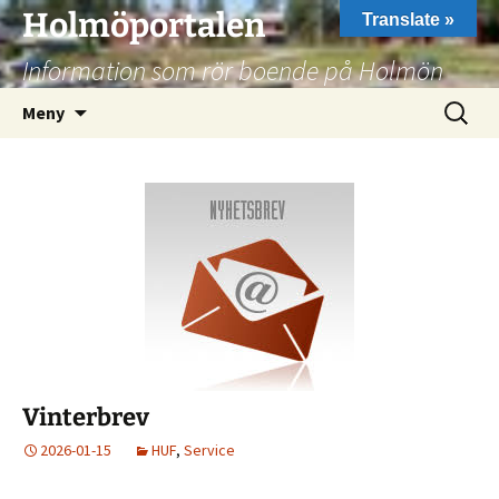
Hoppa
Holmöportalen
Translate »
till
Information som rör boende på Holmön
innehåll
Sök
Meny
efter:
Vinterbrev
2026-01-15
HUF
,
Service