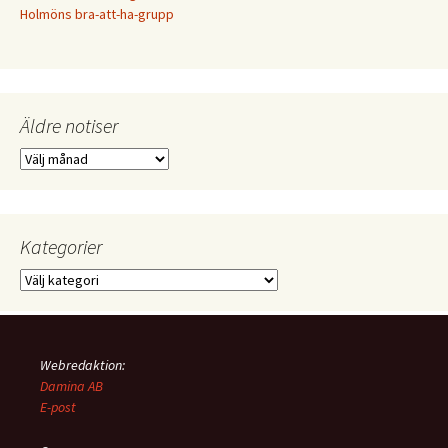
Holmöns bra-att-ha-grupp
Äldre notiser
Äldre
notiser
Kategorier
Kategorier
Webredaktion:
Damina AB
E-post