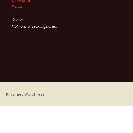
Damina AB
E-post
© 2026
Holmöns Utvecklingsforum
Drivs med WordPress