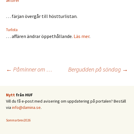
aktörer
… färjan övergår till höstturlistan.
Turlista
… affären ändrar öppethållande.
Läs mer
.
Inläggsnavigering
←
Påminner om …
Bergudden på söndag
→
Nytt
från HUF
Vill du få e-post med avisering om uppdatering på portalen? Beställ
via
info@damina.se
.
Sommarbrev2026