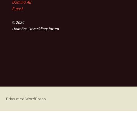
Damina AB
E-post
© 2026
Holmöns Utvecklingsforum
Drivs med WordPress