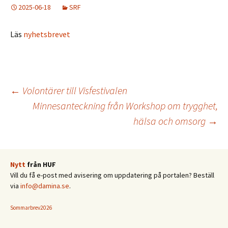
2025-06-18
SRF
Läs
nyhetsbrevet
Inläggsnavigering
←
Volontärer till Visfestivalen
Minnesanteckning från Workshop om trygghet,
hälsa och omsorg
→
Nytt
från HUF
Vill du få e-post med avisering om uppdatering på portalen? Beställ
via
info@damina.se
.
Sommarbrev2026