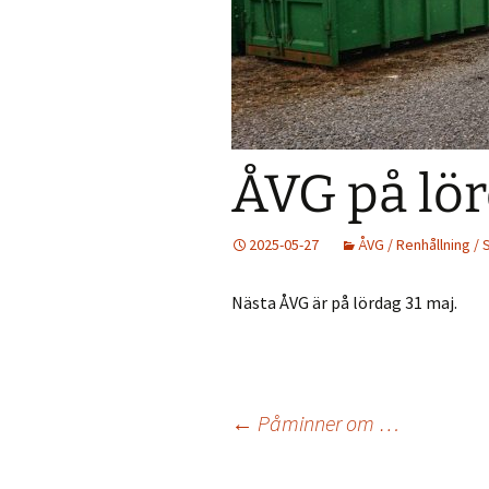
Väder
Holmökartor
Årli
Info från LBR
Holm
Holmöns Bygdeb
ÅVG på lö
Om förstudien
Holmömodellen
2025-05-27
ÅVG / Renhållning /
HUF på Faceboo
Nästa ÅVG är på lördag 31 maj.
Gamla Holmöpor
Inläggsnavigering
←
Påminner om …