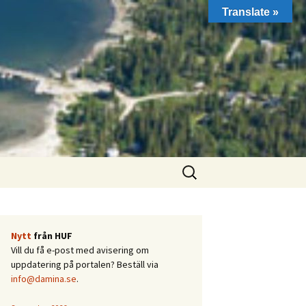
Translate »
Sök
efter:
Nytt
från HUF
Vill du få e-post med avisering om
uppdatering på portalen? Beställ via
info@damina.se
.