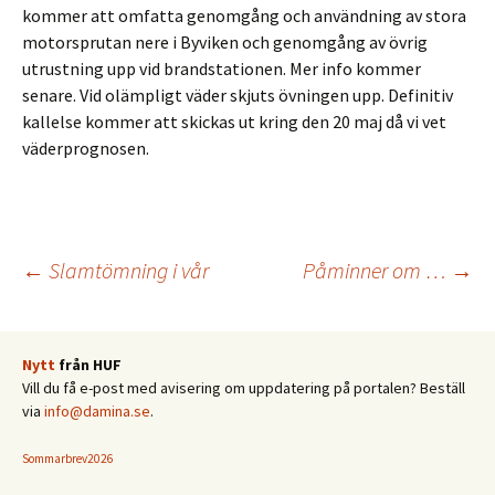
kommer att omfatta genomgång och användning av stora
motorsprutan nere i Byviken och genomgång av övrig
utrustning upp vid brandstationen. Mer info kommer
senare. Vid olämpligt väder skjuts övningen upp. Definitiv
kallelse kommer att skickas ut kring den 20 maj då vi vet
väderprognosen.
Inläggsnavigering
←
Slamtömning i vår
Påminner om …
→
Nytt
från HUF
Vill du få e-post med avisering om uppdatering på portalen? Beställ
via
info@damina.se
.
Sommarbrev2026