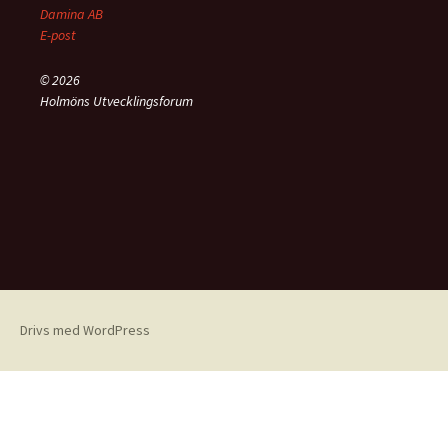
Damina AB
E-post
© 2026
Holmöns Utvecklingsforum
Drivs med WordPress