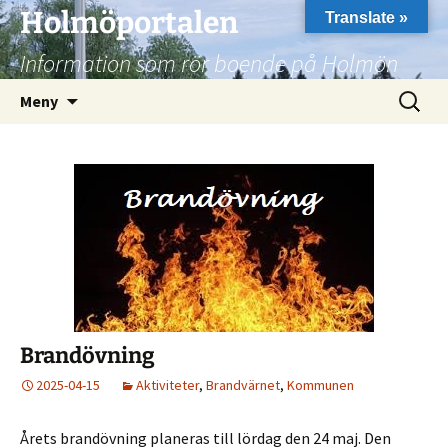
Hoppa
Holmöportalen
Translate »
till
Information som rör boende på Holmön
innehåll
Sök
Meny
efter:
Brandövning
2025-04-15
Aktiviteter
,
Brandvärnet
,
Kommunen
Årets brandövning planeras till lördag den 24 maj. Den