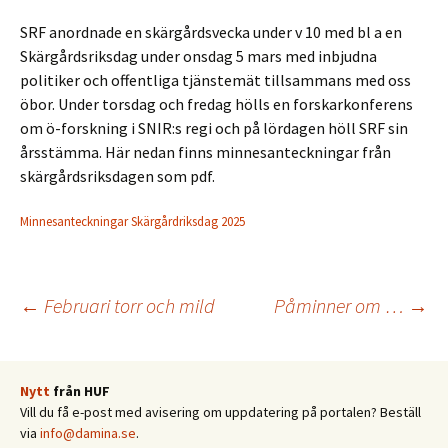
SRF anordnade en skärgårdsvecka under v 10 med bl a en
Skärgårdsriksdag under onsdag 5 mars med inbjudna
politiker och offentliga tjänstemät tillsammans med oss
öbor. Under torsdag och fredag hölls en forskarkonferens
om ö-forskning i SNIR:s regi och på lördagen höll SRF sin
årsstämma. Här nedan finns minnesanteckningar från
skärgårdsriksdagen som pdf.
Minnesanteckningar Skärgårdriksdag 2025
Inläggsnavigering
←
Februari torr och mild
Påminner om …
→
Nytt
från HUF
Vill du få e-post med avisering om uppdatering på portalen? Beställ
via
info@damina.se
.