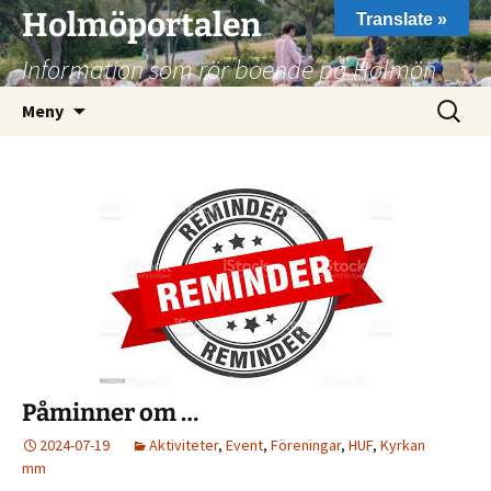
Hoppa
Holmöportalen
Translate »
till
Information som rör boende på Holmön
innehåll
Sök
Meny
efter:
Påminner om …
2024-07-19
Aktiviteter
,
Event
,
Föreningar
,
HUF
,
Kyrkan
mm