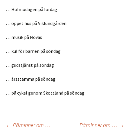
… Holmödagen på lördag
… öppet hus på Viklundgården
… musik på Novas
… kul för barnen på söndag
… gudstjänst på söndag
… årsstämma på söndag
… på cykel genom Skottland på söndag
Inläggsnavigering
←
Påminner om …
Påminner om …
→