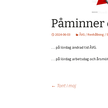
Väder
Holmökartor
Årli
Påminner
Info från LBR
Holm
Holmöns Bygdeb
2024-06-03
ÅVG / Renhållning /
Om förstudien
Holmömodellen
… på lördag ändrad tid ÅVG.
HUF på Faceboo
… på lördag arbetsdag och årsmöt
Gamla Holmöpor
Inläggsnavigering
←
Torrt i maj