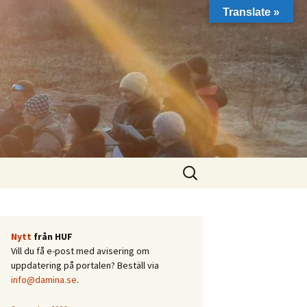
Translate »
Sök
efter:
Nytt
från HUF
Vill du få e-post med avisering om
uppdatering på portalen? Beställ via
info@damina.se
.