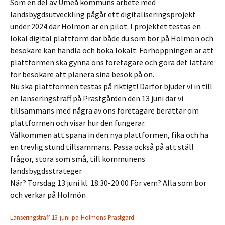
Som en del av Umeå kommuns arbete med
landsbygdsutveckling pågår ett digitaliseringsprojekt
under 2024 där Holmön är en pilot. I projektet testas en
lokal digital plattform där både du som bor på Holmön och
besökare kan handla och boka lokalt. Förhoppningen är att
plattformen ska gynna öns företagare och göra det lättare
för besökare att planera sina besök på ön.
Nu ska plattformen testas på riktigt! Därför bjuder vi in till
en lanseringsträff på Prästgården den 13 juni där vi
tillsammans med några av öns företagare berättar om
plattformen och visar hur den fungerar.
Välkommen att spana in den nya plattformen, fika och ha
en trevlig stund tillsammans. Passa också på att ställ
frågor, stora som små, till kommunens
landsbygdsstrateger.
När? Torsdag 13 juni kl. 18.30-20.00 För vem? Alla som bor
och verkar på Holmön
Lanseringstraff-13-juni-pa-Holmons-Prastgard