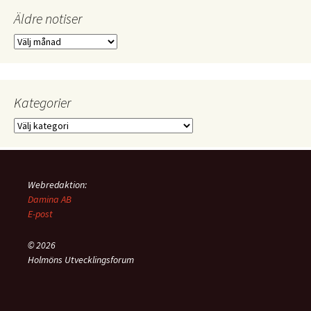
Äldre notiser
Äldre
notiser
Kategorier
Kategorier
Webredaktion:
Damina AB
E-post
© 2026
Holmöns Utvecklingsforum