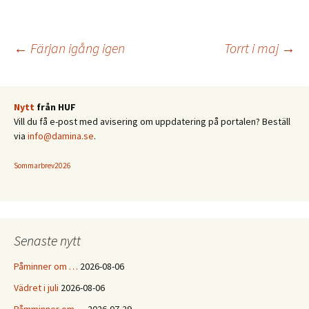
Inläggsnavigering
←
Färjan igång igen
Torrt i maj
→
Nytt
från HUF
Vill du få e-post med avisering om uppdatering på portalen? Beställ
via
info@damina.se
.
Sommarbrev2026
Senaste nytt
Påminner om …
2026-08-06
Vädret i juli
2026-08-06