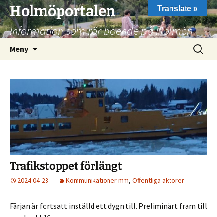
Hoppa
Holmöportalen
Translate »
till
Information som rör boende på Holmön
innehåll
Sök
Meny
efter:
Trafikstoppet förlängt
2024-04-23
Kommunikationer mm
,
Offentliga aktörer
Färjan är fortsatt inställd ett dygn till. Preliminärt fram till