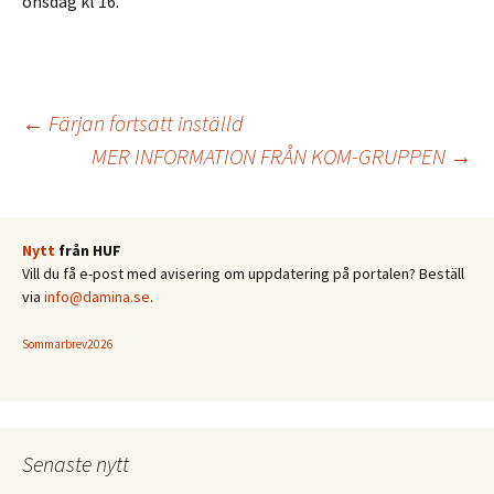
onsdag kl 16.
Inläggsnavigering
←
Färjan fortsatt inställd
MER INFORMATION FRÅN KOM-GRUPPEN
→
Nytt
från HUF
Vill du få e-post med avisering om uppdatering på portalen? Beställ
via
info@damina.se
.
Sommarbrev2026
Senaste nytt