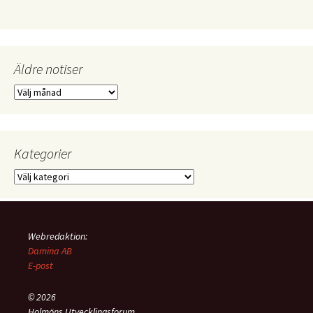
Äldre notiser
Äldre
notiser
Kategorier
Kategorier
Webredaktion:
Damina AB
E-post
© 2026
Holmöns Utvecklingsforum