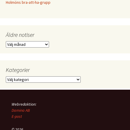
Holmöns bra-att-ha-grupp
Äldre notiser
Äldre
notiser
Kategorier
Kategorier
Webredaktion:
Damina AB
E-post
© 2026