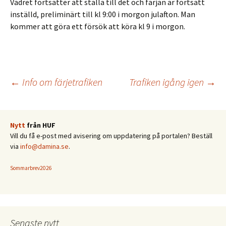
Vädret fortsätter att ställa till det och färjan är fortsatt
inställd, preliminärt till kl 9:00 i morgon julafton. Man
kommer att göra ett försök att köra kl 9 i morgon.
Inläggsnavigering
←
Info om färjetrafiken
Trafiken igång igen
→
Nytt
från HUF
Vill du få e-post med avisering om uppdatering på portalen? Beställ
via
info@damina.se
.
Sommarbrev2026
Senaste nytt