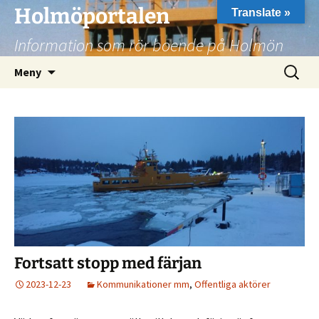
Hoppa
Holmöportalen
Translate »
till
Information som rör boende på Holmön
innehåll
Sök
Meny
efter:
Fortsatt stopp med färjan
2023-12-23
Kommunikationer mm
,
Offentliga aktörer