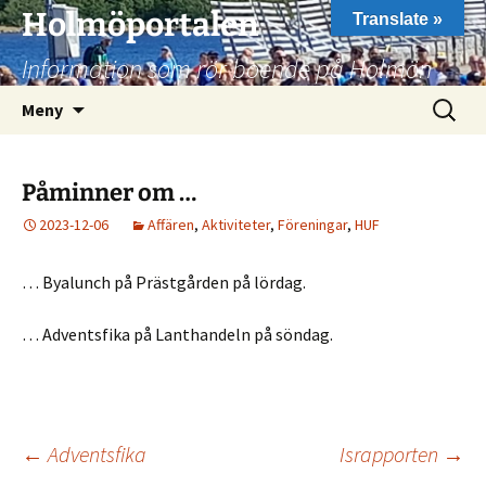
Hoppa
Holmöportalen
Translate »
till
Information som rör boende på Holmön
innehåll
Sök
Meny
efter:
Påminner om …
2023-12-06
Affären
,
Aktiviteter
,
Föreningar
,
HUF
… Byalunch på Prästgården på lördag.
… Adventsfika på Lanthandeln på söndag.
Inläggsnavigering
←
Adventsfika
Israpporten
→