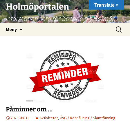
Hoppa
Holmöportalen
Translate »
till
Information som rör boende på Holmön
innehåll
Sök
Meny
efter:
Påminner om …
2023-08-31
Aktiviteter
,
ÅVG / Renhållning / Slamtömning