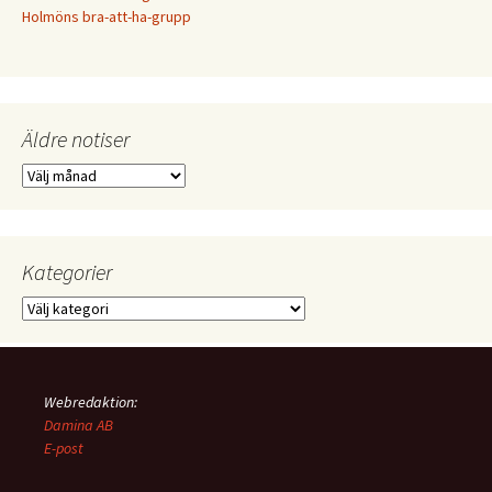
Holmöns bra-att-ha-grupp
Äldre notiser
Äldre
notiser
Kategorier
Kategorier
Webredaktion:
Damina AB
E-post