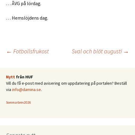
… ÅVG på lördag.
… Hemslöjdens dag.
Inläggsnavigering
←
Fotbollsfrukost
Sval och blöt augusti
→
Nytt
från HUF
Vill du få e-post med avisering om uppdatering på portalen? Beställ
via
info@damina.se
.
Sommarbrev2026