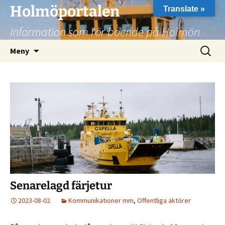
Hoppa
Holmöportalen
Translate »
till
Information som rör boende på Holmön
innehåll
Sök
Meny
efter:
Senarelagd färjetur
2023-08-02
Kommunikationer mm
,
Offentliga aktörer