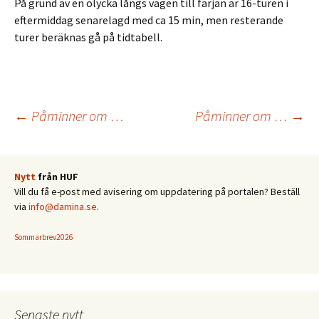
På grund av en olycka långs vägen till färjan är 16-turen i
eftermiddag senarelagd med ca 15 min, men resterande
turer beräknas gå på tidtabell.
Inläggsnavigering
←
Påminner om …
Påminner om …
→
Nytt
från HUF
Vill du få e-post med avisering om uppdatering på portalen? Beställ
via
info@damina.se
.
Sommarbrev2026
Senaste nytt