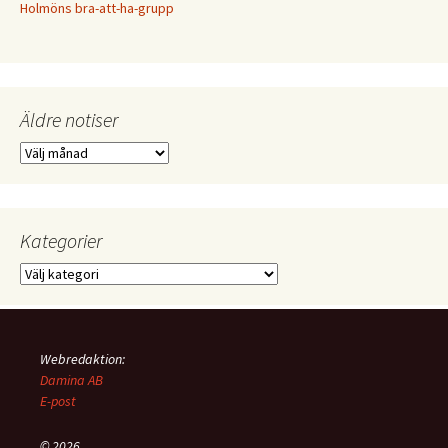
Holmöns bra-att-ha-grupp
Äldre notiser
Äldre
notiser
Kategorier
Kategorier
Webredaktion:
Damina AB
E-post
© 2026