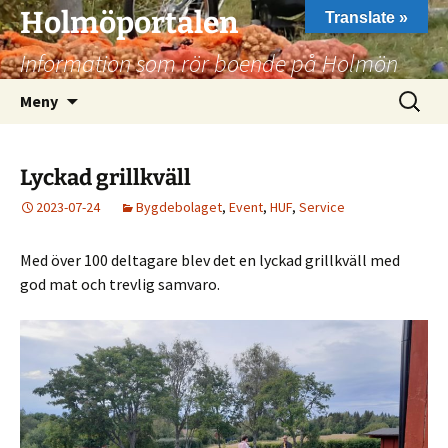
Hoppa
Holmöportalen
Translate »
till
Information som rör boende på Holmön
innehåll
Sök
Meny
efter:
Lyckad grillkväll
2023-07-24
Bygdebolaget
,
Event
,
HUF
,
Service
Med över 100 deltagare blev det en lyckad grillkväll med
god mat och trevlig samvaro.