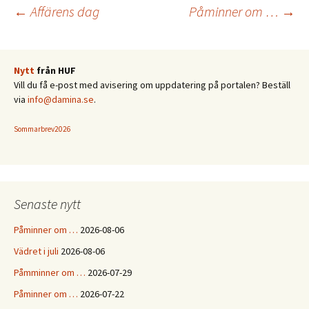
Inläggsnavigering
←
Affärens dag
Påminner om …
→
Nytt
från HUF
Vill du få e-post med avisering om uppdatering på portalen? Beställ
via
info@damina.se
.
Sommarbrev2026
Senaste nytt
Påminner om …
2026-08-06
Vädret i juli
2026-08-06
Påmminner om …
2026-07-29
Påminner om …
2026-07-22