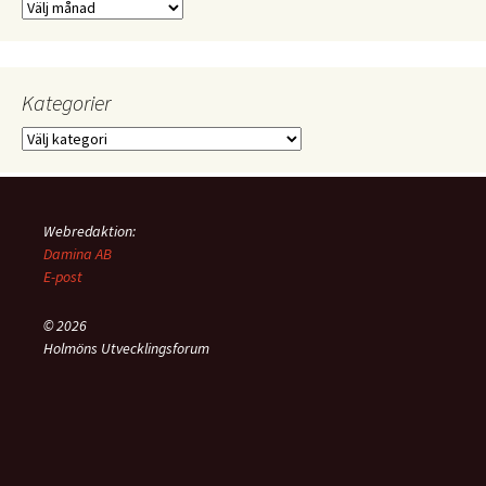
Äldre
notiser
Kategorier
Kategorier
Webredaktion:
Damina AB
E-post
© 2026
Holmöns Utvecklingsforum