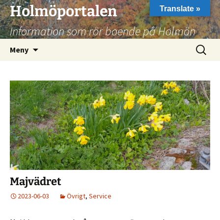
Hoppa
Holmöportalen
Translate »
till
Information som rör boende på Holmön
innehåll
Sök
Meny
efter:
Majvädret
2023-06-03
Övrigt
,
Service