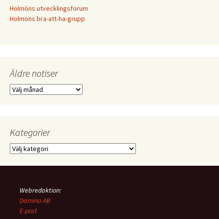
Holmöns utvecklingsforum
Holmöns bra-att-ha-grupp
Äldre notiser
Äldre
notiser
Kategorier
Kategorier
Webredaktion:
Damina AB
E-post