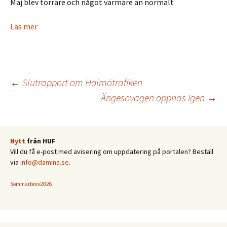
Maj blev torrare och något varmare än normalt
Läs mer
Inläggsnavigering
←
Slutrapport om Holmötrafiken
Ängesövägen öppnas igen
→
Nytt
från HUF
Vill du få e-post med avisering om uppdatering på portalen? Beställ
via
info@damina.se
.
Sommarbrev2026