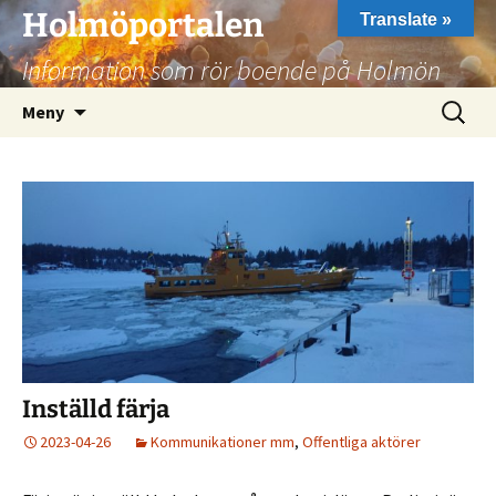
Hoppa
Holmöportalen
Translate »
till
Information som rör boende på Holmön
innehåll
Sök
Meny
efter:
Inställd färja
2023-04-26
Kommunikationer mm
,
Offentliga aktörer