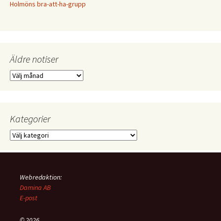
Holmöns bra-att-ha-grupp
Äldre notiser
Äldre
notiser
Kategorier
Kategorier
Webredaktion:
Damina AB
E-post
© 2026