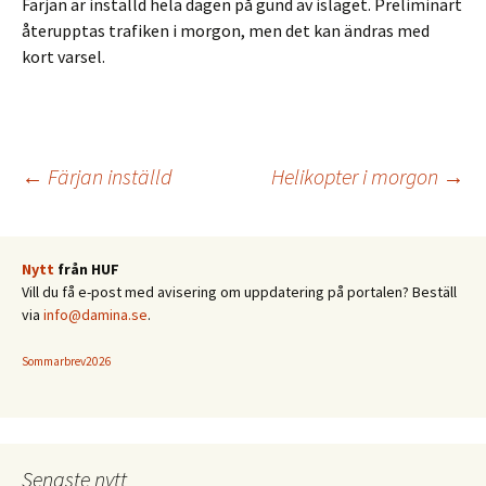
Färjan är inställd hela dagen på gund av isläget. Preliminärt
återupptas trafiken i morgon, men det kan ändras med
kort varsel.
Inläggsnavigering
←
Färjan inställd
Helikopter i morgon
→
Nytt
från HUF
Vill du få e-post med avisering om uppdatering på portalen? Beställ
via
info@damina.se
.
Sommarbrev2026
Senaste nytt