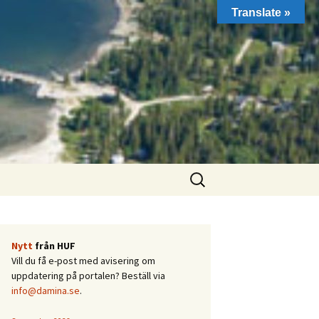
Translate »
Sök
efter:
Nytt
från HUF
Vill du få e-post med avisering om
uppdatering på portalen? Beställ via
info@damina.se
.