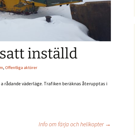
notiser
statistik
Nytt från 2021
Båtmuseets vänner
ga evenemang
Holmöns
Postroddsförening
ötorget
olag AB
Var med och köp
Garageföreningen
Prästgården!
satt inställd
Holmömodellen
Holmön Byamäns
Prästgården
presentation
Samfällighetsförening
mm
,
Offentliga aktörer
k
Holmöns Sjöängar
 g a rådande väderläge. Trafiken beräknas återupptas i
talen
Holmögadds
Intresseförening
Info om färja och helikopter
→