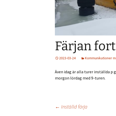
Väder
Holmökartor
Årli
Info från LBR
Holm
Holmöns Bygdeb
Färjan fort
Om förstudien
Holmömodellen
2023-03-24
Kommunikationer 
HUF på Faceboo
Även idag är alla turer inställda p
Gamla Holmöpor
morgon lördag med 9-turen.
Inläggsnavigering
←
Inställd färja