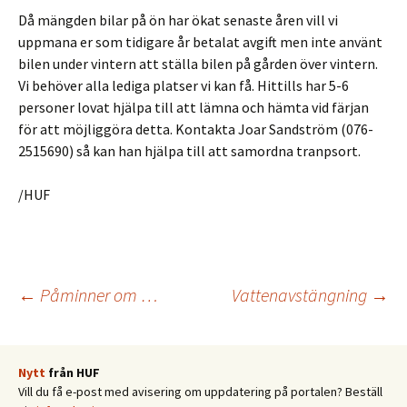
Då mängden bilar på ön har ökat senaste åren vill vi
uppmana er som tidigare år betalat avgift men inte använt
bilen under vintern att ställa bilen på gården över vintern.
Vi behöver alla lediga platser vi kan få. Hittills har 5-6
personer lovat hjälpa till att lämna och hämta vid färjan
för att möjliggöra detta. Kontakta Joar Sandström (076-
2515690) så kan han hjälpa till att samordna tranpsort.
/HUF
Inläggsnavigering
←
Påminner om …
Vattenavstängning
→
Nytt
från HUF
Vill du få e-post med avisering om uppdatering på portalen? Beställ