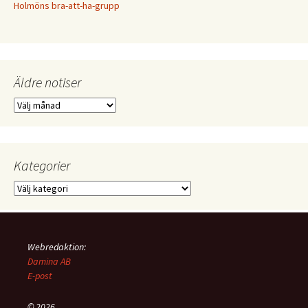
Holmöns bra-att-ha-grupp
Äldre notiser
Äldre
notiser
Kategorier
Kategorier
Webredaktion:
Damina AB
E-post
© 2026