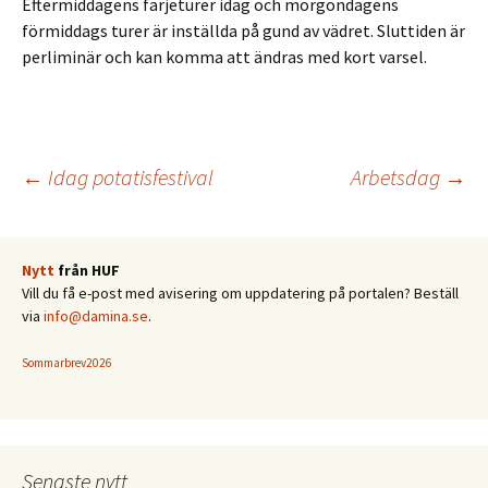
Eftermiddagens färjeturer idag och morgondagens
förmiddags turer är inställda på gund av vädret. Sluttiden är
perliminär och kan komma att ändras med kort varsel.
Inläggsnavigering
←
Idag potatisfestival
Arbetsdag
→
Nytt
från HUF
Vill du få e-post med avisering om uppdatering på portalen? Beställ
via
info@damina.se
.
Sommarbrev2026
Senaste nytt