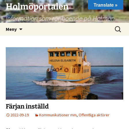
Hoppa
Holmöportalen
Translate »
till
Information som rör boende på Holmön
innehåll
Sök
Meny
efter:
Färjan inställd
2022-09-19
Kommunikationer mm
,
Offentliga aktörer