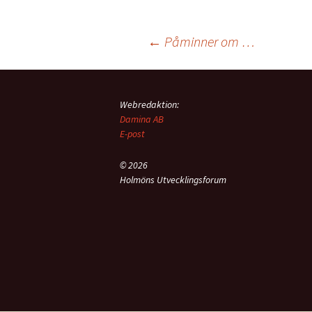
Inläggsnavigering
←
Påminner om …
Webredaktion:
Damina AB
E-post
© 2026
Holmöns Utvecklingsforum