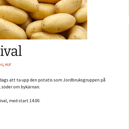
notiser
statistik
Nytt från 2021
Båtmuseets vänner
ga evenemang
Holmöns
Postroddsförening
ötorget
olag AB
Var med och köp
Garageföreningen
Prästgården!
ival
Holmömodellen
Holmön Byamäns
Prästgården
presentation
Samfällighetsförening
nt
,
HUF
k
Holmöns Sjöängar
 dags att ta upp den potatis som Jordbruksgruppen på
talen
Holmögadds
 söder om bykärnan.
Intresseförening
val, med start 14.00.