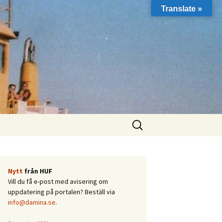
Translate »
Sök
efter:
Nytt
från HUF
Vill du få e-post med avisering om
uppdatering på portalen? Beställ via
info@damina.se
.