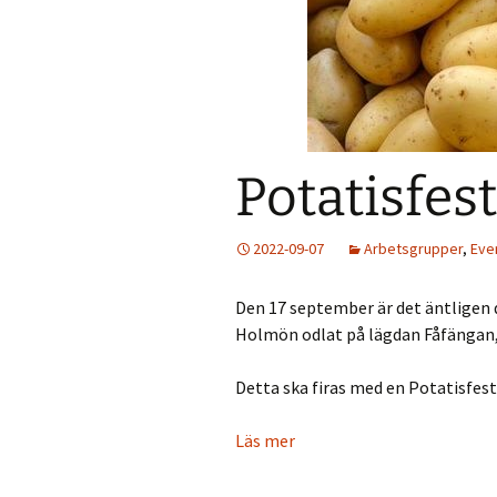
Väder
Holmökartor
Årli
Info från LBR
Holm
Holmöns Bygdeb
Potatisfest
Om förstudien
Holmömodellen
2022-09-07
Arbetsgrupper
,
Eve
HUF på Faceboo
Den 17 september är det äntligen
Gamla Holmöpor
Holmön odlat på lägdan Fåfängan,
Detta ska firas med en Potatisfesti
Läs mer