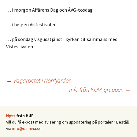
… i morgon Affärens Dag och ÅVG-tosdag
… i helgen Visfestivalen
… på söndag visgudstjänst i kyrkan tillsammans med
Visfestivalen.
Inläggsnavigering
←
Vägarbetet i Norrfjärden
Info från KOM-gruppen
→
Nytt
från HUF
Vill du få e-post med avisering om uppdatering på portalen? Beställ
via
info@damina.se
.