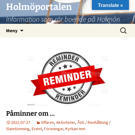
Hoppa
Holmöportalen
Translate »
till
Information som rör boende på Holmön
innehåll
Sök
Meny
efter:
Påminner om …
2022-07-27
Affären
,
Aktiviteter
,
ÅVG / Renhållning /
Slamtömning
,
Event
,
Föreningar
,
Kyrkan mm