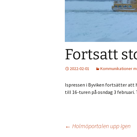
Väder
Holmökartor
Årli
Info från LBR
Holm
Holmöns Bygdeb
Fortsatt st
Om förstudien
Holmömodellen
2022-02-01
Kommunikationer 
HUF på Faceboo
Ispressen i Byviken fortsätter att 
Gamla Holmöpor
till 16-turen på osndag 3 februari
Inläggsnavigering
←
Holmöportalen upp igen