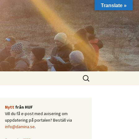
Translate »
Sök
efter:
Nytt
från HUF
Vill du få e-post med avisering om
uppdatering på portalen? Beställ via
info@damina.se
.