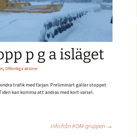
notiser
statistik
Nytt från 2021
Båtmuseets vänner
ga evenemang
Holmöns
Postroddsförening
ötorget
olag AB
Var med och köp
Garageföreningen
Prästgården!
opp p g a isläget
Holmömodellen
Holmön Byamäns
Prästgården
presentation
Samfällighetsförening
mm
,
Offentliga aktörer
k
Holmöns Sjöängar
hindra trafik med färjan. Preliminärt gäller stoppet
talen
Holmögadds
. Tiden kan komma att ändras med kort varsel.
Intresseförening
Info från KOM-gruppen
→