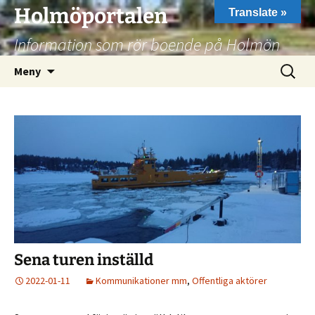
Hoppa
Holmöportalen
Translate »
till
Information som rör boende på Holmön
innehåll
Sök
Meny
efter:
Sena turen inställd
2022-01-11
Kommunikationer mm
,
Offentliga aktörer