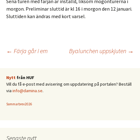
Sena turen med färjan är inställd, liksom mogonturerna i
morgon. Preliminar sluttid är kl 16 i morgon den 12 januari.
Sluttiden kan ändras med kort varsel.
Inläggsnavigering
←
Färja går i em
Byalunchen uppskjuten
→
Nytt
från HUF
Vill du få e-post med avisering om uppdatering på portalen? Beställ
via
info@damina.se
.
Sommarbrev2026
Senaste nytt