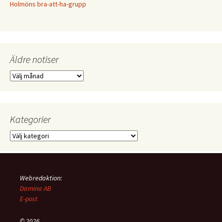
Holmöns bra-att-ha-grupp
Äldre notiser
Äldre
notiser
Kategorier
Kategorier
Webredaktion:
Damina AB
E-post
© 2026