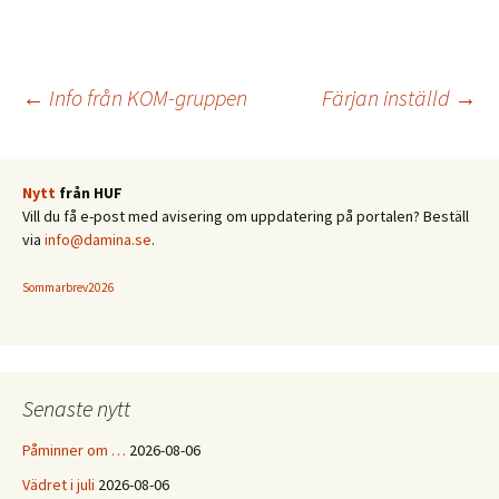
Inläggsnavigering
←
Info från KOM-gruppen
Färjan inställd
→
Nytt
från HUF
Vill du få e-post med avisering om uppdatering på portalen? Beställ
via
info@damina.se
.
Sommarbrev2026
Senaste nytt
Påminner om …
2026-08-06
Vädret i juli
2026-08-06