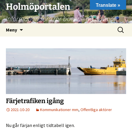
Hoppa
Holmöportalen
Translate »
till
Information som rör boende på Holmön
innehåll
Sök
Meny
efter:
Färjetrafiken igång
2021-10-20
Kommunikationer mm
,
Offentliga aktörer
Nu går färjan enligt tidtabell igen.