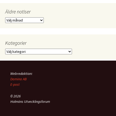
Äldre notiser
Äldre
notiser
Kategorier
Kategorier
Webredaktion:
Damina AB
E-post
© 2026
Holmöns Utvecklingsforum