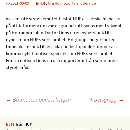
2021-09-03
HUF
,
Om Holmöportalen
,
Service
Vid senaste styrelsemötet beslöt HUF att de ska bli bättre
på att informera om vad de gör och att synas mer frekvent
på Holmöportalen. Därför finns nu en nyhetslänk till
nyheter om HUF:s verksamhet. Högt upp i högerkanten
finner du en länk till en sida där det löpande kommer att
komma nyhetsnotiser specifikt om HUF:s verksamhet.
Första notisen finns nu och rapporterar från sommarens
styrelseråd.
Inläggsnavigering
←
Båtmuseet öppet i helgen
Arbetsgrupp
→
Nytt
från HUF