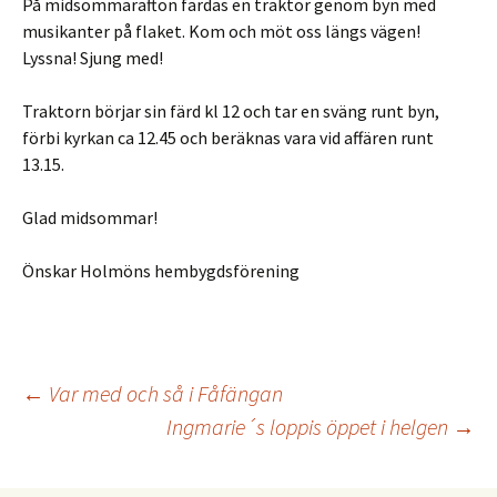
På midsommarafton färdas en traktor genom byn med
musikanter på flaket. Kom och möt oss längs vägen!
Lyssna! Sjung med!
Traktorn börjar sin färd kl 12 och tar en sväng runt byn,
förbi kyrkan ca 12.45 och beräknas vara vid affären runt
13.15.
Glad midsommar!
Önskar Holmöns hembygdsförening
Inläggsnavigering
←
Var med och så i Fåfängan
Ingmarie´s loppis öppet i helgen
→