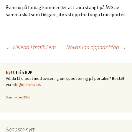
Även nu på lördag kommer det att vara stängt på ÅVG av
samma skäl som tidigare, d v s stopp för tunga transporter.
Inläggsnavigering
←
Helena i trafik i em
Novas Inn öppnar idag
→
Nytt
från HUF
Vill du få e-post med avisering om uppdatering på portalen? Beställ
via
info@damina.se
.
Sommarbrev2026
Senaste nytt