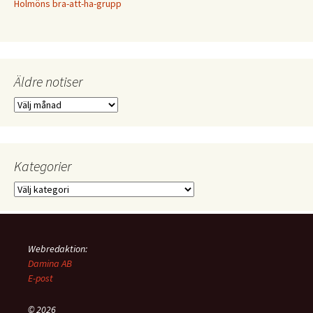
Holmöns bra-att-ha-grupp
Äldre notiser
Äldre
notiser
Kategorier
Kategorier
Webredaktion:
Damina AB
E-post
© 2026