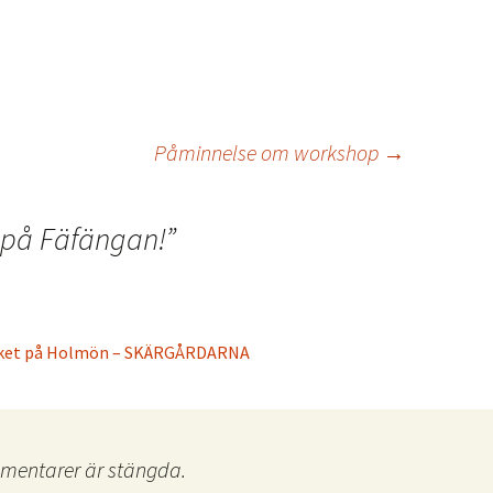
Påminnelse om workshop
→
 på Fäfängan!
”
erket på Holmön – SKÄRGÅRDARNA
entarer är stängda.