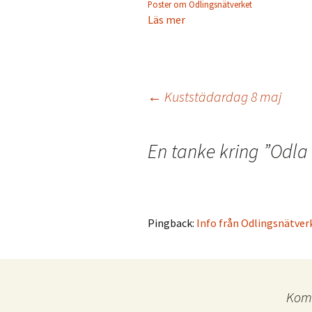
Poster om Odlingsnätverket
Läs mer
Inläggsnavigering
←
Kuststädardag 8 maj
En tanke kring ”
Odla
Pingback:
Info från Odlingsnätv
Komm