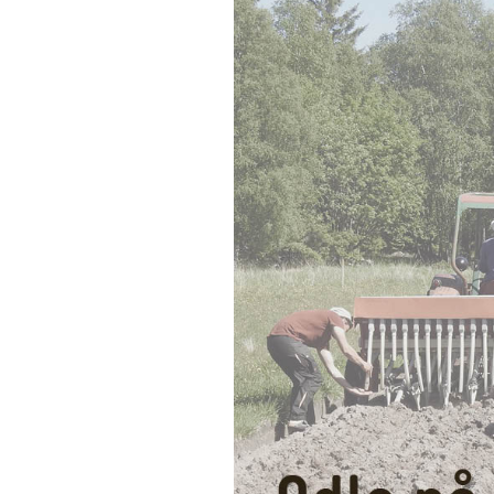
Väder
Holmökartor
Årli
Info från LBR
Holm
Holmöns Bygdeb
Om förstudien
Holmömodellen
HUF på Faceboo
Gamla Holmöpor