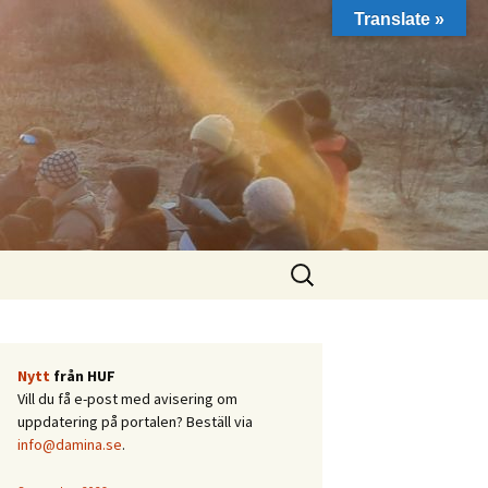
Translate »
Sök
efter:
Nytt
från HUF
Vill du få e-post med avisering om
uppdatering på portalen? Beställ via
info@damina.se
.