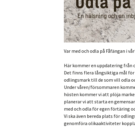
Var med och odla på Fåfängan i vår
Här kommer en uppdatering från o
Det finns flera långsiktiga mål för
odlingsmark till de som vill odla
Under våren/försommaren kommer v
hösten kommer vi att plöja marken
planerar vi att starta en gemensam
med och odla för egen förtäring oc
Vi ska även bereda plats för odlings
genomföra olikaaktiviteter kopplad