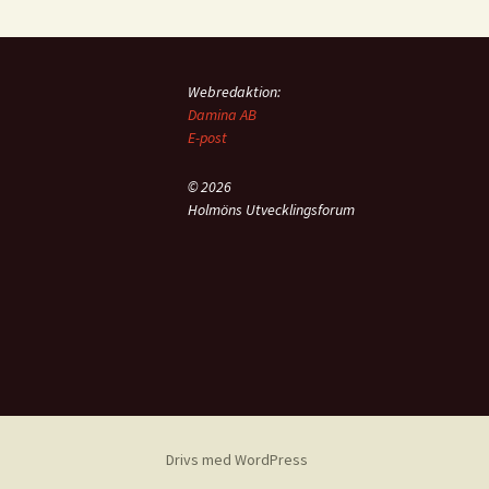
Webredaktion:
Damina AB
E-post
© 2026
Holmöns Utvecklingsforum
Drivs med WordPress