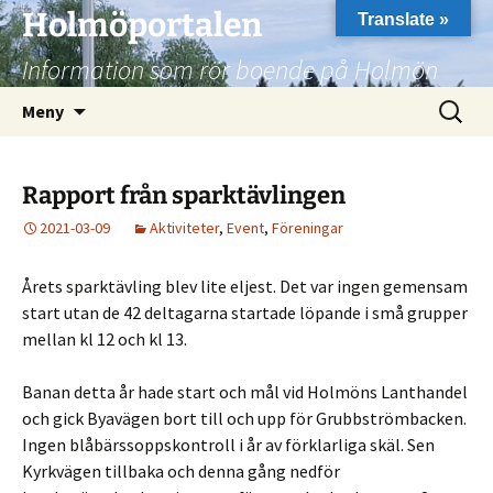
Hoppa
Holmöportalen
Translate »
till
Information som rör boende på Holmön
innehåll
Sök
Meny
efter:
Rapport från sparktävlingen
2021-03-09
Aktiviteter
,
Event
,
Föreningar
Årets sparktävling blev lite eljest. Det var ingen gemensam
start utan de 42 deltagarna startade löpande i små grupper
mellan kl 12 och kl 13.
Banan detta år hade start och mål vid Holmöns Lanthandel
och gick Byavägen bort till och upp för Grubbströmbacken.
Ingen blåbärssoppskontroll i år av förklarliga skäl. Sen
Kyrkvägen tillbaka och denna gång nedför