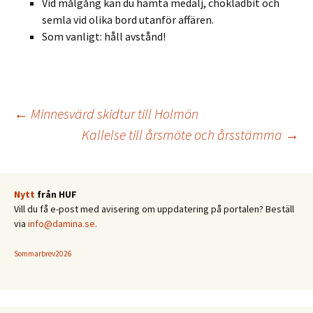
Vid målgång kan du hämta medalj, chokladbit och
semla vid olika bord utanför affären.
Som vanligt: håll avstånd!
Inläggsnavigering
←
Minnesvärd skidtur till Holmön
Kallelse till årsmöte och årsstämma
→
Nytt
från HUF
Vill du få e-post med avisering om uppdatering på portalen? Beställ
via
info@damina.se
.
Sommarbrev2026