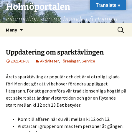
Hoppa
Holmöportalen
Translate »
till
Information som rör boende på Holmön
innehåll
Sök
Meny
efter:
Uppdatering om sparktävlingen
2021-03-08
Aktiviteter
,
Föreningar
,
Service
Årets sparktävling är populär och det är vi otroligt glada
för! Men det gör att vi behöver förändra upplägget
litegrann. För att genomföra vår traditionsenliga högtid på
ett säkert sätt ändrar vi starttiden och gör en flytande
start mellan kl 12 och 13.Det betyder:
Kom till affären när du vill mellan kl 12 och 13.
Vi startar i grupper om max fem personer åt gången.