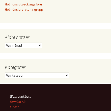
Holmöns utvecklingsforum
Holmöns bra-att-ha-grupp
Äldre notiser
Äldre
notiser
Kategorier
Kategorier
Webredaktion:
Damina AB
E-post