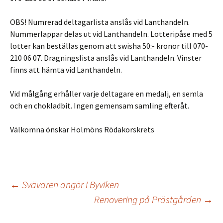
OBS! Numrerad deltagarlista anslås vid Lanthandeln.
Nummerlappar delas ut vid Lanthandeln. Lotteripåse med 5
lotter kan beställas genom att swisha 50:- kronor till 070-
210 06 07. Dragningslista anslås vid Lanthandeln. Vinster
finns att hämta vid Lanthandeln.
Vid målgång erhåller varje deltagare en medalj, en semla
och en chokladbit. Ingen gemensam samling efteråt.
Välkomna önskar Holmöns Rödakorskrets
Inläggsnavigering
←
Svävaren angör i Byviken
Renovering på Prästgården
→