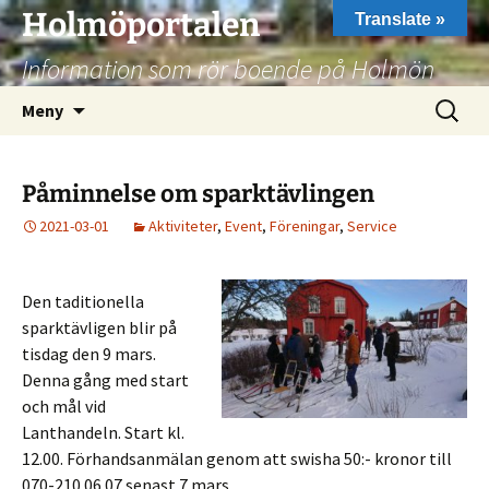
Hoppa
Holmöportalen
Translate »
till
Information som rör boende på Holmön
innehåll
Sök
Meny
efter:
Påminnelse om sparktävlingen
2021-03-01
Aktiviteter
,
Event
,
Föreningar
,
Service
Den taditionella
sparktävligen blir på
tisdag den 9 mars.
Denna gång med start
och mål vid
Lanthandeln. Start kl.
12.00. Förhandsanmälan genom att swisha 50:- kronor till
070-210 06 07 senast 7 mars.