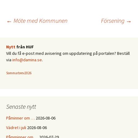
Inläggsnavigering
←
Möte med Kommunen
Försening
→
Nytt
från HUF
Vill du få e-post med avisering om uppdatering på portalen? Beställ
via
info@damina.se
.
Sommarbrev2026
Senaste nytt
Påminner om …
2026-08-06
Vädret i juli
2026-08-06
Påmminner om …
2026-07-29