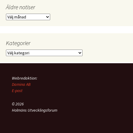
Äldre notiser
Äldre
notiser
Kategorier
Kategorier
Webredaktion:
Damina AB
E-post
© 2026
Holmöns Utvecklingsforum