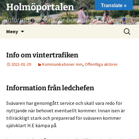
Hoppa
Holmöportalen
Translate »
till
Information som rör boende på Holmön
innehåll
Sök
Meny
efter:
Info om vintertrafiken
2021-01-29
Kommunikationer mm
,
Offentliga aktörer
Information från ledchefen
Svävaren har genomgått service och skall vara redo för
nyttjande när behovet eventuellt kommer. Innan isen är
tillräckligt stark och preparerad för svävaren kommer
självklart H.E kämpa på.