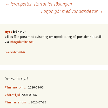
Inläggsnavigering
←
Israpporten startar för säsongen
Färjan går med vändande tur
→
Nytt
från HUF
Vill du få e-post med avisering om uppdatering på portalen? Beställ
via
info@damina.se
.
Sommarbrev2026
Senaste nytt
Påminner om …
2026-08-06
Vädret i juli
2026-08-06
Påmminner om …
2026-07-29