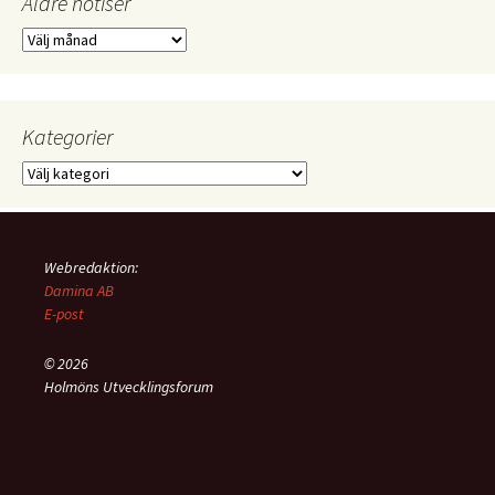
Äldre notiser
Äldre
notiser
Kategorier
Kategorier
Webredaktion:
Damina AB
E-post
© 2026
Holmöns Utvecklingsforum