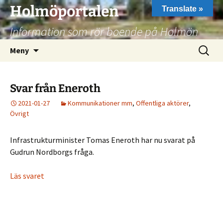
Hoppa
Holmöportalen
Translate »
till
Information som rör boende på Holmön
innehåll
Sök
Meny
efter:
Svar från Eneroth
2021-01-27
Kommunikationer mm
,
Offentliga aktörer
,
Övrigt
Infrastrukturminister Tomas Eneroth har nu svarat på
Gudrun Nordborgs fråga.
Läs svaret