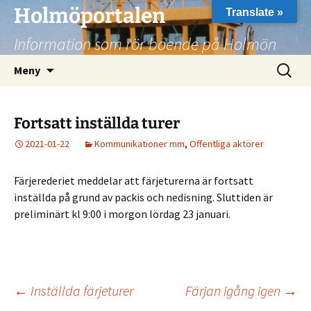
Hoppa
Holmöportalen
Translate »
till
Information som rör boende på Holmön
innehåll
Sök
Meny
efter:
Fortsatt inställda turer
2021-01-22
Kommunikationer mm
,
Offentliga aktörer
Färjerederiet meddelar att färjeturerna är fortsatt
inställda på grund av packis och nedisning. Sluttiden är
preliminärt kl 9:00 i morgon lördag 23 januari.
Inläggsnavigering
←
Inställda färjeturer
Färjan igång igen
→